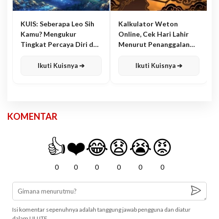
KUIS: Seberapa Leo Sih
Kalkulator Weton
Kamu? Mengukur
Online, Cek Hari Lahir
Tingkat Percaya Diri dan
Menurut Penanggalan
Karisma
Jawa
Ikuti Kuisnya ➔
Ikuti Kuisnya ➔
KOMENTAR
👍
❤️
😂
😧
😭
😡
0
0
0
0
0
0
Isi komentar sepenuhnya adalah tanggung jawab pengguna dan diatur
dalam UU ITE