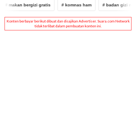
# makan bergizi gratis
# komnas ham
# badan gizi nasion