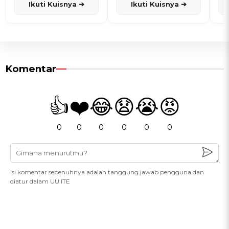
Ikuti Kuisnya ➔
Ikuti Kuisnya ➔
Komentar
👍
❤️
😂
😧
😭
😡
0
0
0
0
0
0
Isi komentar sepenuhnya adalah tanggung jawab pengguna dan
diatur dalam UU ITE