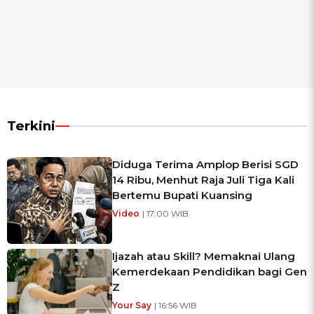
Terkini
Diduga Terima Amplop Berisi SGD
14 Ribu, Menhut Raja Juli Tiga Kali
Bertemu Bupati Kuansing
Video
| 17:00 WIB
Ijazah atau Skill? Memaknai Ulang
Kemerdekaan Pendidikan bagi Gen
Z
Your Say
| 16:56 WIB