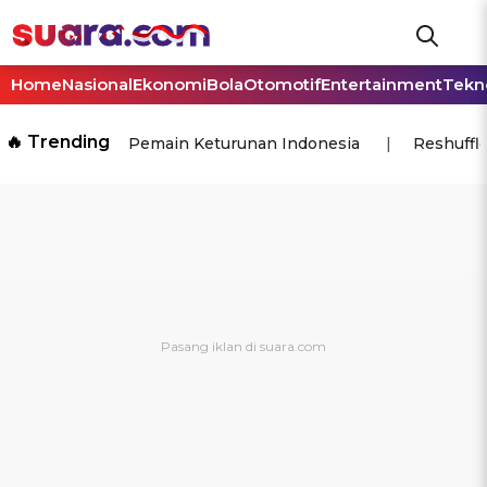
Home
Nasional
Ekonomi
Bola
Otomotif
Entertainment
Tekn
🔥 Trending
Pemain Keturunan Indonesia
Reshuffl