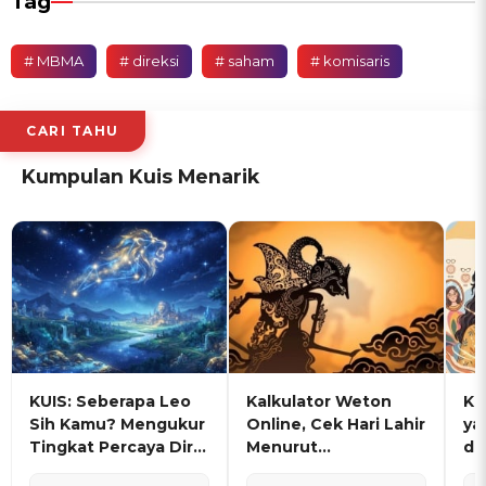
Tag
# MBMA
# direksi
# saham
# komisaris
CARI TAHU
Kumpulan Kuis Menarik
KUIS: Seberapa Leo
Kalkulator Weton
KU
Sih Kamu? Mengukur
Online, Cek Hari Lahir
ya
Tingkat Percaya Diri
Menurut
de
dan Karisma
Penanggalan Jawa