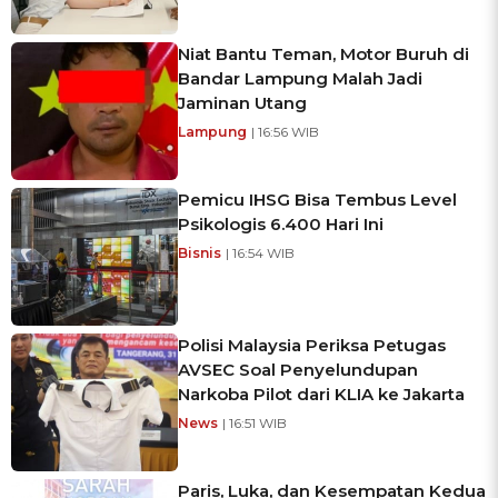
Niat Bantu Teman, Motor Buruh di
Bandar Lampung Malah Jadi
Jaminan Utang
Lampung
| 16:56 WIB
Pemicu IHSG Bisa Tembus Level
Psikologis 6.400 Hari Ini
Bisnis
| 16:54 WIB
Polisi Malaysia Periksa Petugas
AVSEC Soal Penyelundupan
Narkoba Pilot dari KLIA ke Jakarta
News
| 16:51 WIB
Paris, Luka, dan Kesempatan Kedua