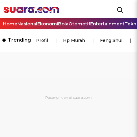
Home
Nasional
Ekonomi
Bola
Otomotif
Entertainment
Tekn
🔥 Trending
Profil
Hp Murah
Feng Shui