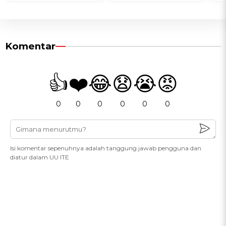
Komentar
👍
❤️
😂
😧
😭
😡
0
0
0
0
0
0
Isi komentar sepenuhnya adalah tanggung jawab pengguna dan
diatur dalam UU ITE