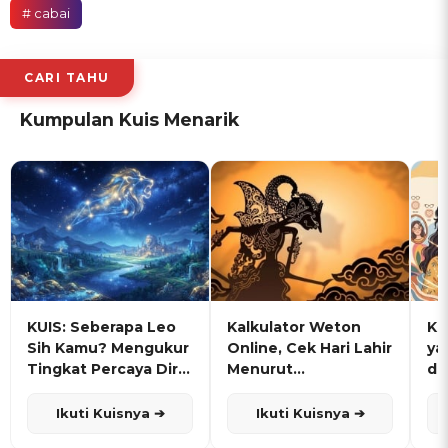
# cabai
CARI TAHU
Kumpulan Kuis Menarik
KUIS: Seberapa Leo
Kalkulator Weton
KU
Sih Kamu? Mengukur
Online, Cek Hari Lahir
ya
Tingkat Percaya Diri
Menurut
de
dan Karisma
Penanggalan Jawa
Ikuti Kuisnya ➔
Ikuti Kuisnya ➔