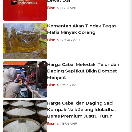
Lewat DSI
Bisnis
| 15:10 WIB
Kementan Akan Tindak Tegas
Mafia Minyak Goreng
Bisnis
| 20:48 WIB
Harga Cabai Meledak, Telur dan
Daging Sapi Ikut Bikin Dompet
Menjerit
Bisnis
| 09:53 WIB
Harga Cabai dan Daging Sapi
Kompak Naik Jelang Iduladha,
Beras Premium Justru Turun
Bisnis
| 11:34 WIB