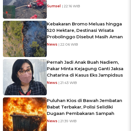
Sumsel
| 22:16 WIB
Kebakaran Bromo Meluas hingga
520 Hektare, Destinasi Wisata
Probolinggo Disebut Masih Aman
News
| 22:06 WIB
Pernah Jadi Anak Buah Nadiem,
Pakar Minta Kejagung Ganti Jaksa
Chatarina di Kasus Eks Jampidsus
News
| 21:43 WIB
Puluhan Kios di Bawah Jembatan
Babat Terbakar, Polisi Selidiki
Dugaan Pembakaran Sampah
News
| 21:39 WIB