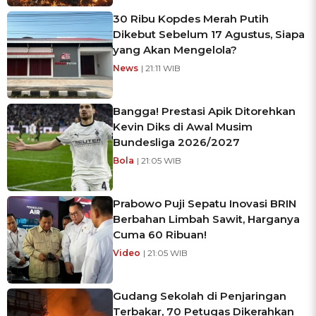
30 Ribu Kopdes Merah Putih
Dikebut Sebelum 17 Agustus, Siapa
yang Akan Mengelola?
News
| 21:11 WIB
Bangga! Prestasi Apik Ditorehkan
Kevin Diks di Awal Musim
Bundesliga 2026/2027
Bola
| 21:05 WIB
Prabowo Puji Sepatu Inovasi BRIN
Berbahan Limbah Sawit, Harganya
Cuma 60 Ribuan!
Video
| 21:05 WIB
Gudang Sekolah di Penjaringan
Terbakar, 70 Petugas Dikerahkan