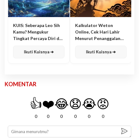
KUIS: Seberapa Leo Sih
Kalkulator Weton
Kamu? Mengukur
Online, Cek Hari Lahir
Tingkat Percaya Diri dan
Menurut Penanggalan
Karisma
Jawa
Ikuti Kuisnya ➔
Ikuti Kuisnya ➔
KOMENTAR
👍
❤️
😂
😧
😭
😡
0
0
0
0
0
0