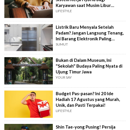
Karyawan saat Musim Libur
Sekolah
LIFESTYLE
Listrik Baru Menyala Setelah
Padam? Jangan Langsung Tenang,
Ini Barang Elektronik Paling
Rawan Rusak
SUMUT
Bukan di Dalam Museum, Ini
"Sekolah" Budaya Paling Nyata di
Ujung Timur Jawa
YOUR SAY
Budget Pas-pasan? Ini 20 Ide
Hadiah 17 Agustus yang Murah,
Unik, dan Pasti Terpakai!
LIFESTYLE
Shin Tae-yong Pusing! Persija