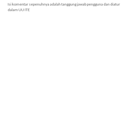
Isi komentar sepenuhnya adalah tanggung jawab pengguna dan diatur
dalam UU ITE