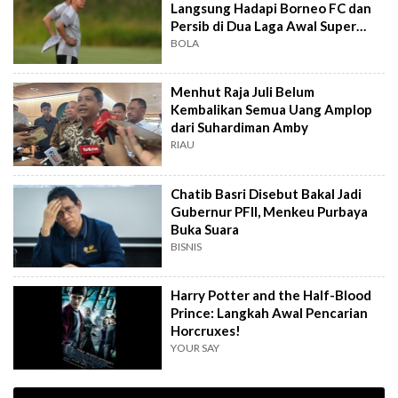
Langsung Hadapi Borneo FC dan
Persib di Dua Laga Awal Super
League
BOLA
Menhut Raja Juli Belum
Kembalikan Semua Uang Amplop
dari Suhardiman Amby
RIAU
Chatib Basri Disebut Bakal Jadi
Gubernur PFII, Menkeu Purbaya
Buka Suara
BISNIS
Harry Potter and the Half-Blood
Prince: Langkah Awal Pencarian
Horcruxes!
YOUR SAY