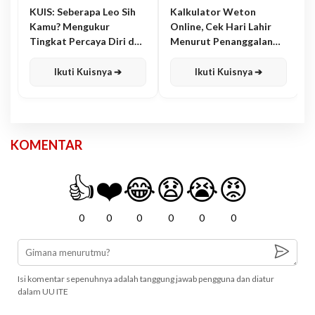
KUIS: Seberapa Leo Sih
Kalkulator Weton
Kamu? Mengukur
Online, Cek Hari Lahir
Tingkat Percaya Diri dan
Menurut Penanggalan
Karisma
Jawa
Ikuti Kuisnya ➔
Ikuti Kuisnya ➔
KOMENTAR
👍
❤️
😂
😧
😭
😡
0
0
0
0
0
0
Isi komentar sepenuhnya adalah tanggung jawab pengguna dan diatur
dalam UU ITE