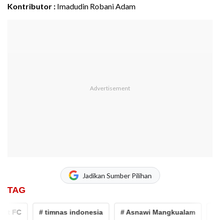
Kontributor :
Imadudin Robani Adam
Jadikan Sumber Pilihan
TAG
rt FC
# timnas indonesia
# Asnawi Mangkualam
# Po