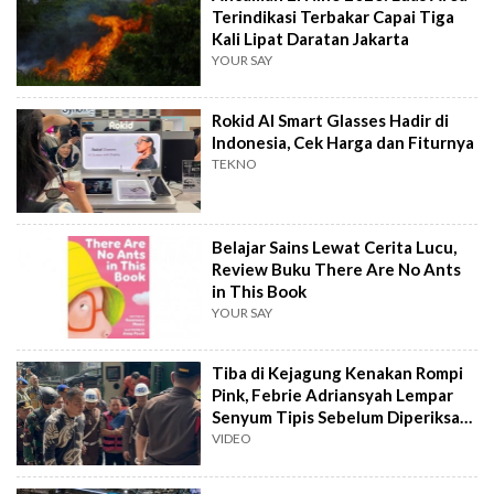
Terindikasi Terbakar Capai Tiga
Kali Lipat Daratan Jakarta
YOUR SAY
Rokid AI Smart Glasses Hadir di
Indonesia, Cek Harga dan Fiturnya
TEKNO
Belajar Sains Lewat Cerita Lucu,
Review Buku There Are No Ants
in This Book
YOUR SAY
Tiba di Kejagung Kenakan Rompi
Pink, Febrie Adriansyah Lempar
Senyum Tipis Sebelum Diperiksa
Tim 9
VIDEO