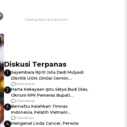
Diskusi Terpanas
Sayembara Rp10 Juta Dedi Mulyadi
1
Dikritik UGM, Dinilai Cermin
Gagalnya Negara Jamin Keamanan
6 Komentar
Harta Kekayaan Iptu Setya Budi Dias,
2
Oknum KPK Pemeras Bupati
Pemalang
2 Komentar
Bernafsu Kalahkan Timnas
3
Indonesia, Pelatih Vietnam
Berencana Pakai Jimat di Pakansari
1 Komentar
Mengenal Lisda Cancer, Perwira
4