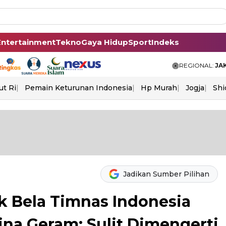
Entertainment
Tekno
Gaya Hidup
Sport
Indeks
REGIONAL:
JA
ut Ri
Pemain Keturunan Indonesia
Hp Murah
Jogja
Shi
Jadikan Sumber Pilihan
k Bela Timnas Indonesia
ina Geram: Sulit Dimengerti