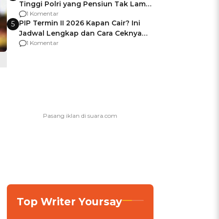
Tinggi Polri yang Pensiun Tak Lama
Usai Jadi Brigjen
1 Komentar
PIP Termin II 2026 Kapan Cair? Ini
5
Jadwal Lengkap dan Cara Ceknya
agar Dana Tidak Hangus!
1 Komentar
Top Writer Yoursay