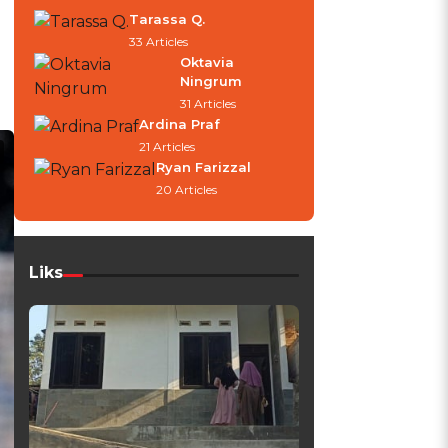
Tarassa Q.
33 Articles
Oktavia
Ningrum
31 Articles
Ardina Praf
21 Articles
Ryan Farizzal
20 Articles
Liks