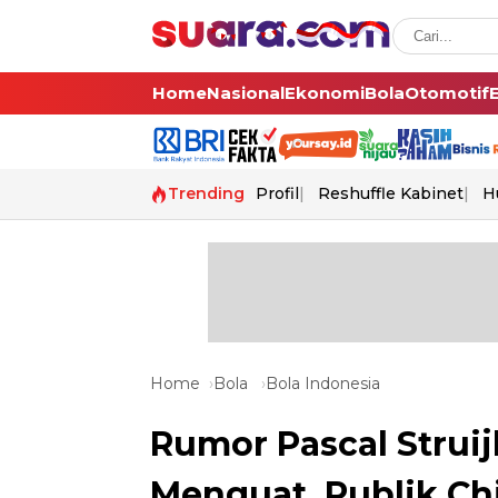
Home
Nasional
Ekonomi
Bola
Otomotif
Trending
Profil
Reshuffle Kabinet
H
Home
Bola
Bola Indonesia
Rumor Pascal Struij
Menguat, Publik Ch