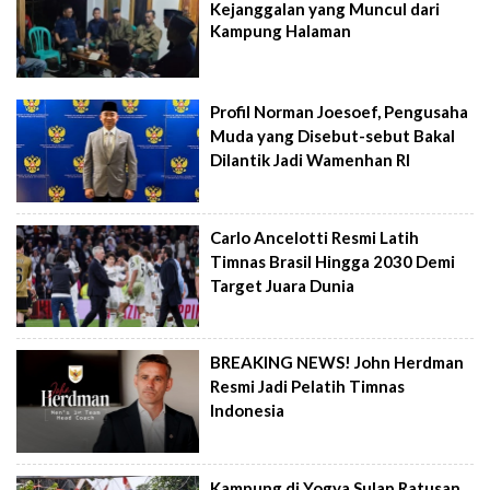
Kejanggalan yang Muncul dari
Kampung Halaman
Profil Norman Joesoef, Pengusaha
Muda yang Disebut-sebut Bakal
Dilantik Jadi Wamenhan RI
Carlo Ancelotti Resmi Latih
Timnas Brasil Hingga 2030 Demi
Target Juara Dunia
BREAKING NEWS! John Herdman
Resmi Jadi Pelatih Timnas
Indonesia
Kampung di Yogya Sulap Ratusan