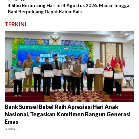
4 Shio Beruntung Hari Ini 4 Agustus 2026: Macan hingga
Babi Berpeluang Dapat Kabar Baik
TERKINI
Bank Sumsel Babel Raih Apresiasi Hari Anak
Nasional, Tegaskan Komitmen Bangun Generasi
Emas
SUMSEL