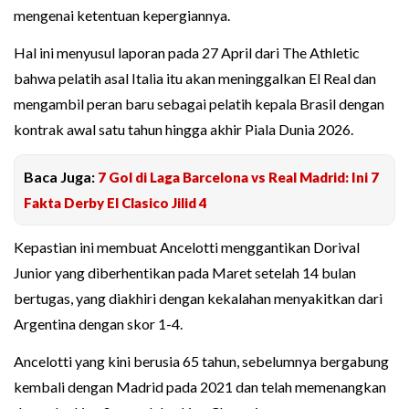
mengenai ketentuan kepergiannya.
Hal ini menyusul laporan pada 27 April dari The Athletic
bahwa pelatih asal Italia itu akan meninggalkan El Real dan
mengambil peran baru sebagai pelatih kepala Brasil dengan
kontrak awal satu tahun hingga akhir Piala Dunia 2026.
Baca Juga:
7 Gol di Laga Barcelona vs Real Madrid: Ini 7
Fakta Derby El Clasico Jilid 4
Kepastian ini membuat Ancelotti menggantikan Dorival
Junior yang diberhentikan pada Maret setelah 14 bulan
bertugas, yang diakhiri dengan kekalahan menyakitkan dari
Argentina dengan skor 1-4.
Ancelotti yang kini berusia 65 tahun, sebelumnya bergabung
kembali dengan Madrid pada 2021 dan telah memenangkan