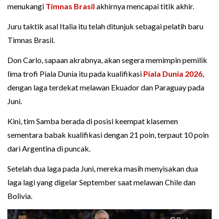
menukangi
Timnas Brasil
akhirnya mencapai titik akhir.
Juru taktik asal Italia itu telah ditunjuk sebagai pelatih baru
Timnas Brasil.
Don Carlo, sapaan akrabnya, akan segera memimpin pemilik
lima trofi Piala Dunia itu pada kualifikasi
Piala Dunia 2026
,
dengan laga terdekat melawan Ekuador dan Paraguay pada
Juni.
Kini, tim Samba berada di posisi keempat klasemen
sementara babak kualifikasi dengan 21 poin, terpaut 10 poin
dari Argentina di puncak.
Setelah dua laga pada Juni, mereka masih menyisakan dua
laga lagi yang digelar September saat melawan Chile dan
Bolivia.