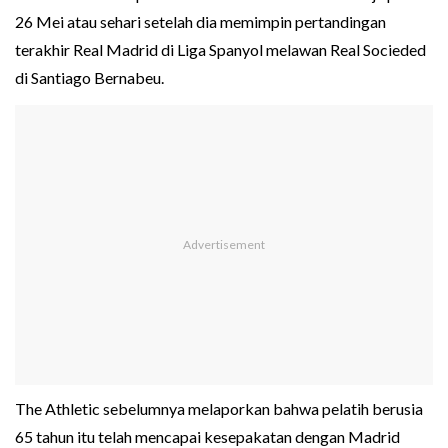
26 Mei atau sehari setelah dia memimpin pertandingan
terakhir Real Madrid di Liga Spanyol melawan Real Socieded
di Santiago Bernabeu.
The Athletic sebelumnya melaporkan bahwa pelatih berusia
65 tahun itu telah mencapai kesepakatan dengan Madrid