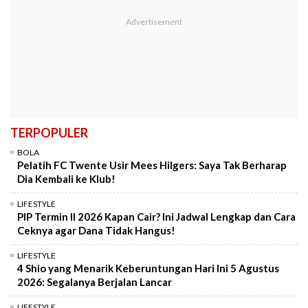
TERPOPULER
BOLA
Pelatih FC Twente Usir Mees Hilgers: Saya Tak Berharap
Dia Kembali ke Klub!
LIFESTYLE
PIP Termin II 2026 Kapan Cair? Ini Jadwal Lengkap dan Cara
Ceknya agar Dana Tidak Hangus!
LIFESTYLE
4 Shio yang Menarik Keberuntungan Hari Ini 5 Agustus
2026: Segalanya Berjalan Lancar
LIFESTYLE