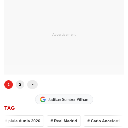
1
2
>
Jadikan Sumber Pilihan
TAG
# piala dunia 2026
# Real Madrid
# Carlo Ancelotti
#