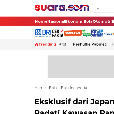
Home
Nasional
Ekonomi
Bola
Otomotif
Trending
Profil
Reshuffle Kabinet
H
Home
Bola
Bola Indonesia
Eksklusif dari Jepa
Padati Kawasan Pan