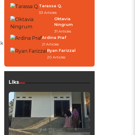
Tarassa Q.
33 Articles
Oktavia
Ningrum
31 Articles
Ardina Praf
uk
21 Articles
Ryan Farizzal
20 Articles
Liks