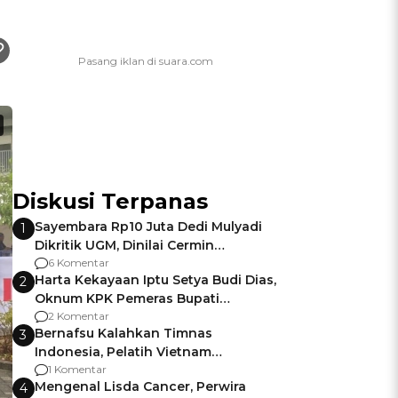
Diskusi Terpanas
Sayembara Rp10 Juta Dedi Mulyadi
1
Dikritik UGM, Dinilai Cermin
Gagalnya Negara Jamin Keamanan
6 Komentar
Harta Kekayaan Iptu Setya Budi Dias,
2
Oknum KPK Pemeras Bupati
Pemalang
2 Komentar
Bernafsu Kalahkan Timnas
3
Indonesia, Pelatih Vietnam
Berencana Pakai Jimat di Pakansari
1 Komentar
Mengenal Lisda Cancer, Perwira
4