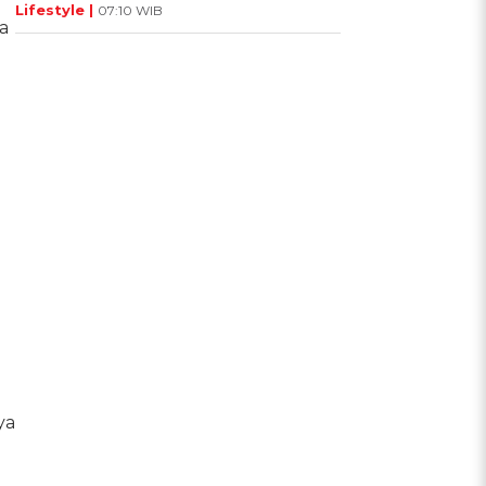
Lifestyle |
07:10 WIB
a
ya