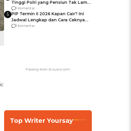
Tinggi Polri yang Pensiun Tak Lama
Usai Jadi Brigjen
1 Komentar
PIP Termin II 2026 Kapan Cair? Ini
5
Jadwal Lengkap dan Cara Ceknya
agar Dana Tidak Hangus!
1 Komentar
ic
Top Writer Yoursay