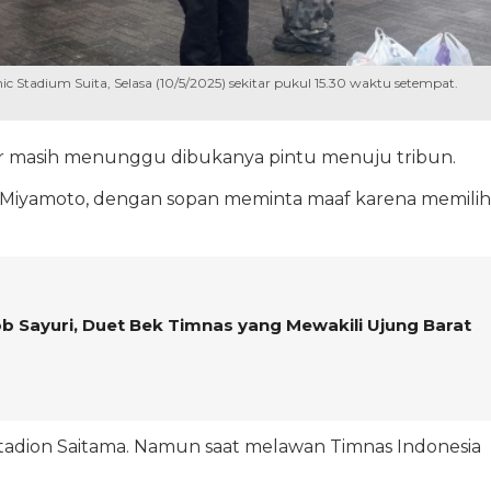
 Stadium Suita, Selasa (10/5/2025) sekitar pukul 15.30 waktu setempat.
orter masih menunggu dibukanya pintu menuju tribun.
 Miyamoto, dengan sopan meminta maaf karena memilih
b Sayuri, Duet Bek Timnas yang Mewakili Ujung Barat
Stadion Saitama. Namun saat melawan Timnas Indonesia