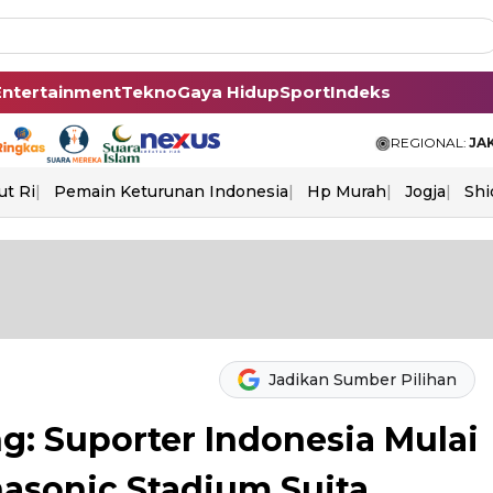
Entertainment
Tekno
Gaya Hidup
Sport
Indeks
REGIONAL:
JA
ut Ri
Pemain Keturunan Indonesia
Hp Murah
Jogja
Shi
Jadikan Sumber Pilihan
ng: Suporter Indonesia Mulai
asonic Stadium Suita