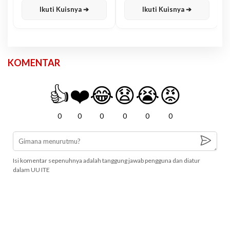
Ikuti Kuisnya ➔
Ikuti Kuisnya ➔
KOMENTAR
👍
❤️
😂
😧
😭
😡
0
0
0
0
0
0
Isi komentar sepenuhnya adalah tanggung jawab pengguna dan diatur
dalam UU ITE