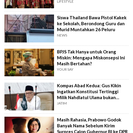
Budaya?
LIFESTYLE
Siswa Thailand Bawa Pistol Kakek
ke Sekolah, Berondong Guru dan
Murid Muntahkan 26 Peluru
NEWS
BPJS Tak Hanya untuk Orang
Miskin: Mengapa Miskonsepsi Ini
Masih Bertahan?
YOUR SAY
Kompas Abad Kedua: Gus Kikin
Ingatkan Konstitusi Tertinggi
Milik Nahdlatul Ulama bukan
AD/ART
JATIM
Masih Rahasia, Prabowo Godok
Banyak Nama Sebelum Kirim
Surpres Calon Gubernur BI ke DPR