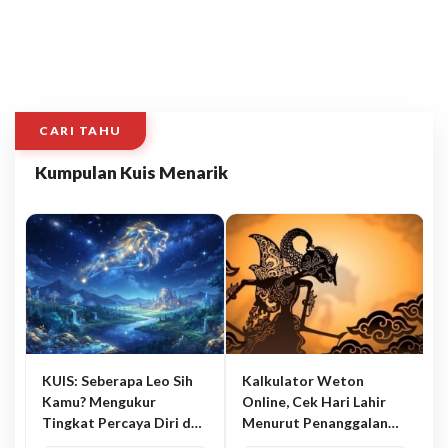
CARI TAHU
Kumpulan Kuis Menarik
KUIS: Seberapa Leo Sih
Kalkulator Weton
Kamu? Mengukur
Online, Cek Hari Lahir
Tingkat Percaya Diri dan
Menurut Penanggalan
Karisma
Jawa