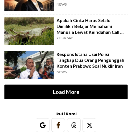
NEWS
Apakah Cinta Harus Selalu
Dimiliki? Belajar Memahami
Manusia Lewat Keindahan Call Me
by Your Name
YOUR SAY
Respons Istana Usai Polisi
Tangkap Dua Orang Pengunggah
Konten Prabowo Soal Nuklir Iran
NEWS
Load More
Ikuti Kami