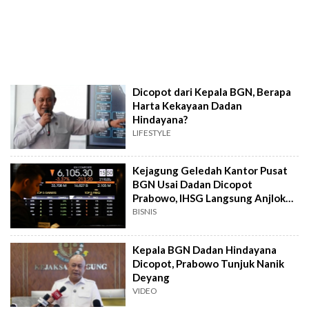
Dicopot dari Kepala BGN, Berapa
Harta Kekayaan Dadan
Hindayana?
LIFESTYLE
Kejagung Geledah Kantor Pusat
BGN Usai Dadan Dicopot
Prabowo, IHSG Langsung Anjlok
Parah
BISNIS
Kepala BGN Dadan Hindayana
Dicopot, Prabowo Tunjuk Nanik
Deyang
VIDEO