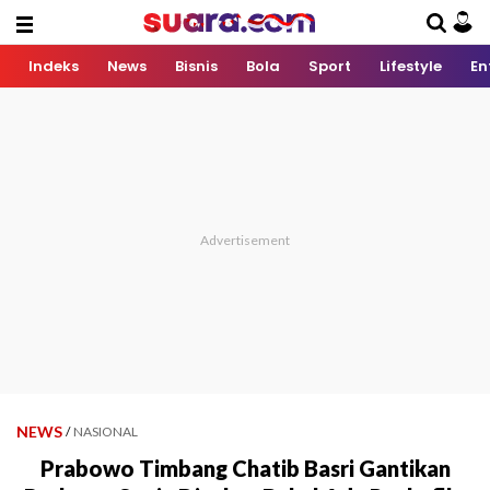
Indeks
News
Bisnis
Bola
Sport
Lifestyle
En
NEWS
/
NASIONAL
Prabowo Timbang Chatib Basri Gantikan