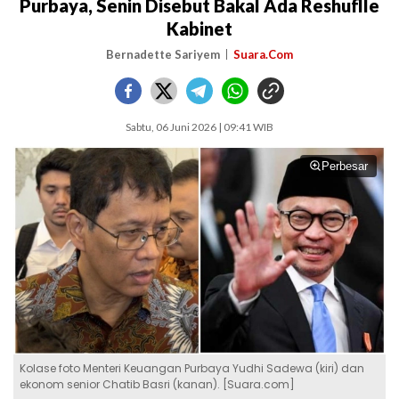
Purbaya, Senin Disebut Bakal Ada Reshuflle
Kabinet
Bernadette Sariyem
Suara.Com
Sabtu, 06 Juni 2026 | 09:41 WIB
Perbesar
Kolase foto Menteri Keuangan Purbaya Yudhi Sadewa (kiri) dan
ekonom senior Chatib Basri (kanan). [Suara.com]