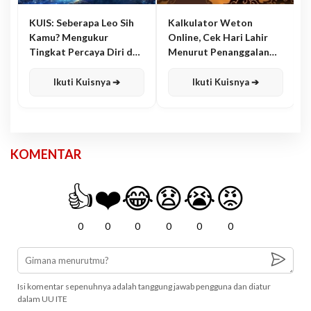
KUIS: Seberapa Leo Sih
Kalkulator Weton
Kamu? Mengukur
Online, Cek Hari Lahir
Tingkat Percaya Diri dan
Menurut Penanggalan
Karisma
Jawa
Ikuti Kuisnya ➔
Ikuti Kuisnya ➔
KOMENTAR
👍
❤️
😂
😧
😭
😡
0
0
0
0
0
0
Isi komentar sepenuhnya adalah tanggung jawab pengguna dan diatur
dalam UU ITE