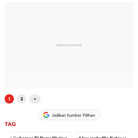
1
2
>
Jadikan Sumber Pilihan
TAG