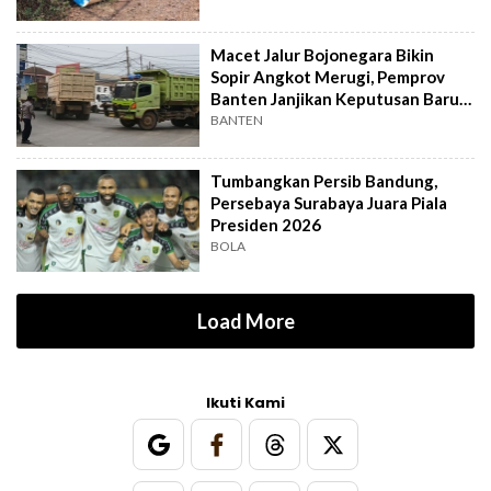
Macet Jalur Bojonegara Bikin
Sopir Angkot Merugi, Pemprov
Banten Janjikan Keputusan Baru 4
Hari Lagi
BANTEN
Tumbangkan Persib Bandung,
Persebaya Surabaya Juara Piala
Presiden 2026
BOLA
Load More
Ikuti Kami