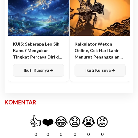
KUIS: Seberapa Leo Sih
Kalkulator Weton
Kamu? Mengukur
Online, Cek Hari Lahir
Tingkat Percaya Diri dan
Menurut Penanggalan
Karisma
Jawa
Ikuti Kuisnya ➔
Ikuti Kuisnya ➔
KOMENTAR
👍
❤️
😂
😧
😭
😡
0
0
0
0
0
0