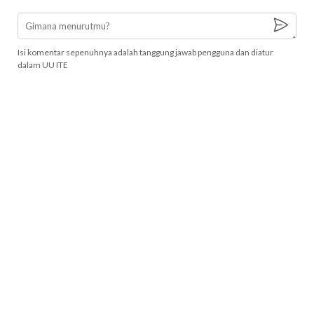
Isi komentar sepenuhnya adalah tanggung jawab pengguna dan diatur
dalam UU ITE