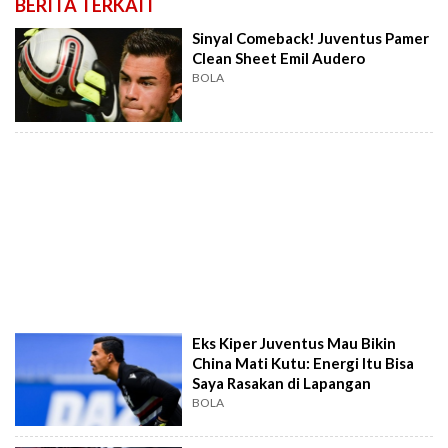
BERITA TERKAIT
Sinyal Comeback! Juventus Pamer
Clean Sheet Emil Audero
BOLA
Eks Kiper Juventus Mau Bikin
China Mati Kutu: Energi Itu Bisa
Saya Rasakan di Lapangan
BOLA