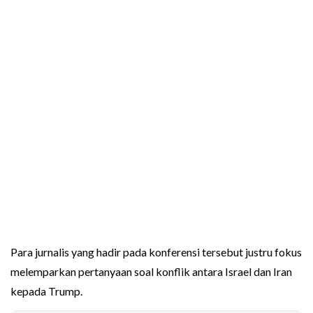
Para jurnalis yang hadir pada konferensi tersebut justru fokus
melemparkan pertanyaan soal konflik antara Israel dan Iran
kepada Trump.