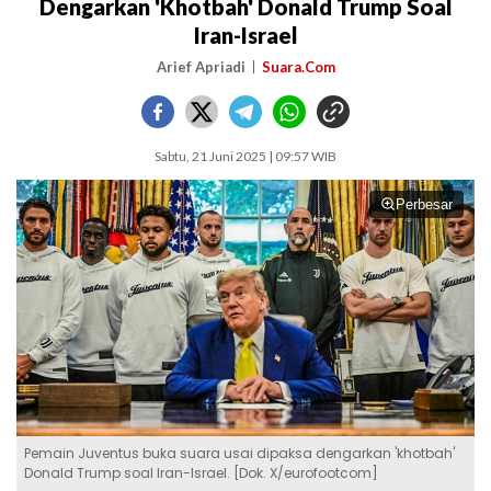
Dengarkan 'Khotbah' Donald Trump Soal
Iran-Israel
Arief Apriadi
Suara.Com
Sabtu, 21 Juni 2025 | 09:57 WIB
Perbesar
Pemain Juventus buka suara usai dipaksa dengarkan 'khotbah'
Donald Trump soal Iran-Israel. [Dok. X/eurofootcom]