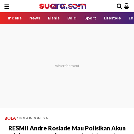
Indeks
News
Bisnis
Bola
Sport
Lifestyle
En
BOLA
/
BOLA INDONESIA
RESMI! Andre Rosiade Mau Polisikan Akun