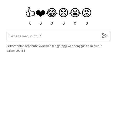
👍
❤️
😂
😧
😭
😡
0
0
0
0
0
0
Isi komentar sepenuhnya adalah tanggung jawab pengguna dan diatur
dalam UU ITE