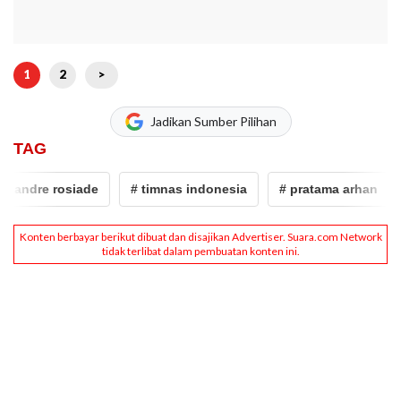
1
2
>
Jadikan Sumber Pilihan
TAG
andre rosiade
# timnas indonesia
# pratama arhan
#