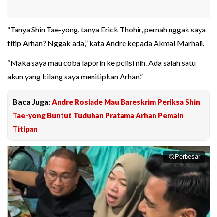
“Tanya Shin Tae-yong, tanya Erick Thohir, pernah nggak saya
titip Arhan? Nggak ada,” kata Andre kepada Akmal Marhali.
“Maka saya mau coba laporin ke polisi nih. Ada salah satu
akun yang bilang saya menitipkan Arhan.”
Baca Juga:
Andre Rosiade Mau Bareskrim Periksa Shin
Tae-yong Buntut Tuduhan Pratama Arhan Pemain
Titipan
Perbesar