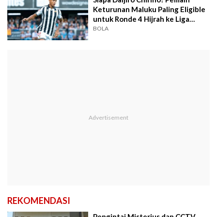
Keturunan Maluku Paling Eligible
untuk Ronde 4 Hijrah ke Liga
Spanyol
BOLA
REKOMENDASI
Pengintai Misterius dan CCTV