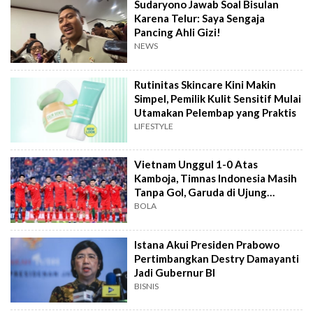
Sudaryono Jawab Soal Bisulan
Karena Telur: Saya Sengaja
Pancing Ahli Gizi!
NEWS
Rutinitas Skincare Kini Makin
Simpel, Pemilik Kulit Sensitif Mulai
Utamakan Pelembap yang Praktis
LIFESTYLE
Vietnam Unggul 1-0 Atas
Kamboja, Timnas Indonesia Masih
Tanpa Gol, Garuda di Ujung
Tanduk
BOLA
Istana Akui Presiden Prabowo
Pertimbangkan Destry Damayanti
Jadi Gubernur BI
BISNIS