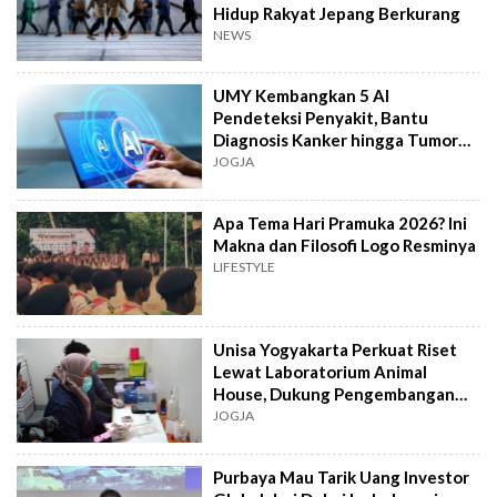
Hidup Rakyat Jepang Berkurang
NEWS
UMY Kembangkan 5 AI
Pendeteksi Penyakit, Bantu
Diagnosis Kanker hingga Tumor
Otak Lebih Cepat
JOGJA
Apa Tema Hari Pramuka 2026? Ini
Makna dan Filosofi Logo Resminya
LIFESTYLE
Unisa Yogyakarta Perkuat Riset
Lewat Laboratorium Animal
House, Dukung Pengembangan
Kandidat Obat
JOGJA
Purbaya Mau Tarik Uang Investor