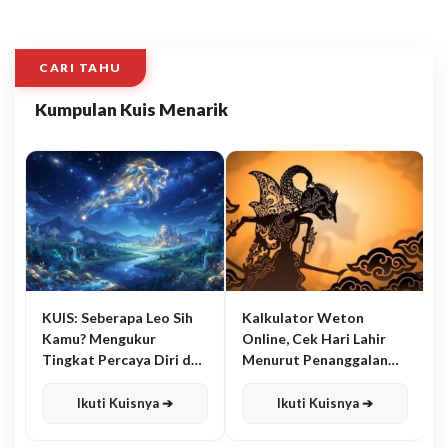
CARI TAHU
Kumpulan Kuis Menarik
KUIS: Seberapa Leo Sih
Kalkulator Weton
Kamu? Mengukur
Online, Cek Hari Lahir
Tingkat Percaya Diri dan
Menurut Penanggalan
Karisma
Jawa
Ikuti Kuisnya ➔
Ikuti Kuisnya ➔