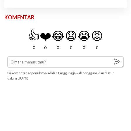
KOMENTAR
👍
❤️
😂
😧
😭
😡
0
0
0
0
0
0
Isi komentar sepenuhnya adalah tanggung jawab pengguna dan diatur
dalam UU ITE