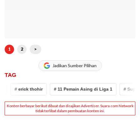
1
2
>
Jadikan Sumber Pilihan
TAG
# erick thohir
# 11 Pemain Asing di Liga 1
# Super Le