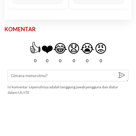
KOMENTAR
👍
❤️
😂
😧
😭
😡
0
0
0
0
0
0
Isi komentar sepenuhnya adalah tanggung jawab pengguna dan diatur
dalam UU ITE