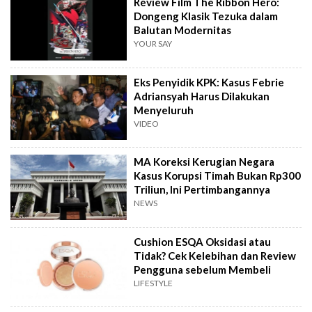
Review Film The Ribbon Hero:
Dongeng Klasik Tezuka dalam
Balutan Modernitas
YOUR SAY
Eks Penyidik KPK: Kasus Febrie
Adriansyah Harus Dilakukan
Menyeluruh
VIDEO
MA Koreksi Kerugian Negara
Kasus Korupsi Timah Bukan Rp300
Triliun, Ini Pertimbangannya
NEWS
Cushion ESQA Oksidasi atau
Tidak? Cek Kelebihan dan Review
Pengguna sebelum Membeli
LIFESTYLE