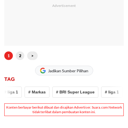
1
2
>
Jadikan Sumber Pilihan
TAG
# liga 1
# Markas
# BRI Super League
# liga 1
#