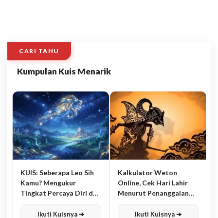
CARI TAHU
Kumpulan Kuis Menarik
KUIS: Seberapa Leo Sih
Kalkulator Weton
Kamu? Mengukur
Online, Cek Hari Lahir
Tingkat Percaya Diri dan
Menurut Penanggalan
Karisma
Jawa
Ikuti Kuisnya ➔
Ikuti Kuisnya ➔