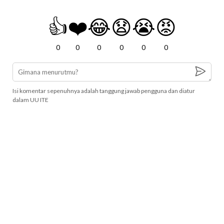
👍
❤️
😂
😧
😭
😡
0
0
0
0
0
0
Isi komentar sepenuhnya adalah tanggung jawab pengguna dan diatur
dalam UU ITE