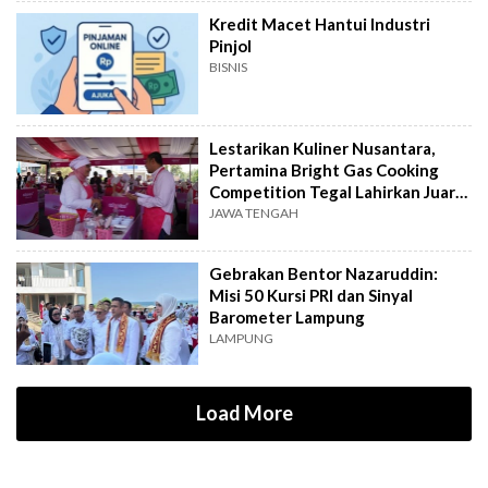
Kredit Macet Hantui Industri
Pinjol
BISNIS
Lestarikan Kuliner Nusantara,
Pertamina Bright Gas Cooking
Competition Tegal Lahirkan Juara
Baru
JAWA TENGAH
Gebrakan Bentor Nazaruddin:
Misi 50 Kursi PRI dan Sinyal
Barometer Lampung
LAMPUNG
Load More