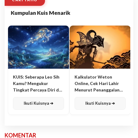
Kumpulan Kuis Menarik
KUIS: Seberapa Leo Sih
Kalkulator Weton
Kamu? Mengukur
Online, Cek Hari Lahir
Tingkat Percaya Diri dan
Menurut Penanggalan
Karisma
Jawa
Ikuti Kuisnya ➔
Ikuti Kuisnya ➔
KOMENTAR