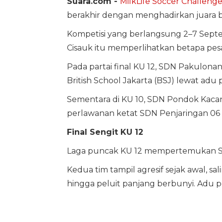
Suara.com -
MilkLife Soccer Challeng
berakhir dengan menghadirkan juara ba
Kompetisi yang berlangsung 2–7 Septe
Cisauk itu memperlihatkan betapa pes
Pada partai final KU 12, SDN Pakulon
British School Jakarta (BSJ) lewat adu p
Sementara di KU 10, SDN Pondok Kacan
perlawanan ketat SDN Penjaringan 06 d
Final Sengit KU 12
Laga puncak KU 12 mempertemukan SD
Kedua tim tampil agresif sejak awal, sa
hingga peluit panjang berbunyi. Adu p