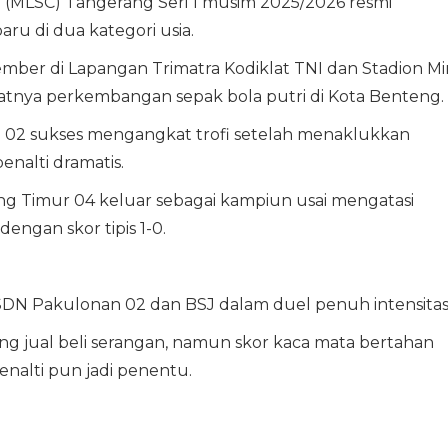
e
(MLSC) Tangerang Seri 1 musim 2025/2026 resmi
ru di dua kategori usia.
mber di Lapangan Trimatra Kodiklat TNI dan Stadion Mi
atnya perkembangan sepak bola putri di Kota Benteng.
an 02 sukses mengangkat trofi setelah menaklukkan
enalti dramatis.
g Timur 04 keluar sebagai kampiun usai mengatasi
engan skor tipis 1-0.
N Pakulonan 02 dan BSJ dalam duel penuh intensitas
ling jual beli serangan, namun skor kaca mata bertahan
enalti pun jadi penentu.