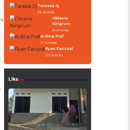
Tarassa Q.
33 Articles
Oktavia
ni
Ningrum
31 Articles
Ardina Praf
21 Articles
Ryan Farizzal
20 Articles
Liks
.