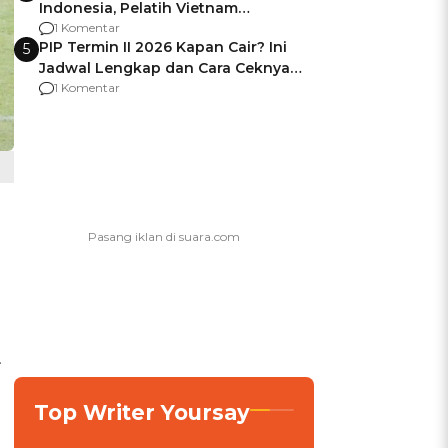
Indonesia, Pelatih Vietnam
Berencana Pakai Jimat di Pakansari
1 Komentar
PIP Termin II 2026 Kapan Cair? Ini
5
Jadwal Lengkap dan Cara Ceknya
agar Dana Tidak Hangus!
1 Komentar
.
Top Writer Yoursay