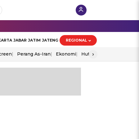
KARTA
JABAR
JATIM
JATENG
REGIONAL
›
creen
Perang As-Iran
Ekonomi
Hut Ri