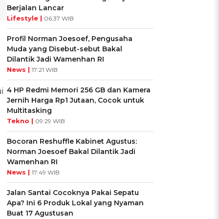
Berjalan Lancar
Lifestyle |
06:37 WIB
Profil Norman Joesoef, Pengusaha
Muda yang Disebut-sebut Bakal
Dilantik Jadi Wamenhan RI
News |
17:21 WIB
4 HP Redmi Memori 256 GB dan Kamera
i
Jernih Harga Rp1 Jutaan, Cocok untuk
Multitasking
Tekno |
09:29 WIB
Bocoran Reshuffle Kabinet Agustus:
Norman Joesoef Bakal Dilantik Jadi
Wamenhan RI
News |
17:49 WIB
Jalan Santai Cocoknya Pakai Sepatu
Apa? Ini 6 Produk Lokal yang Nyaman
Buat 17 Agustusan