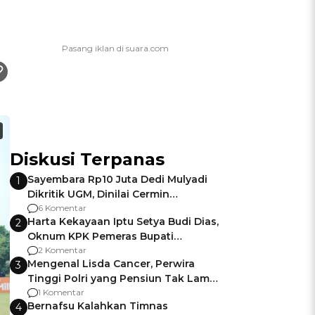
Diskusi Terpanas
Sayembara Rp10 Juta Dedi Mulyadi
1
Dikritik UGM, Dinilai Cermin
Gagalnya Negara Jamin Keamanan
6 Komentar
Harta Kekayaan Iptu Setya Budi Dias,
2
Oknum KPK Pemeras Bupati
Pemalang
2 Komentar
Mengenal Lisda Cancer, Perwira
3
Tinggi Polri yang Pensiun Tak Lama
Usai Jadi Brigjen
1 Komentar
Bernafsu Kalahkan Timnas
4