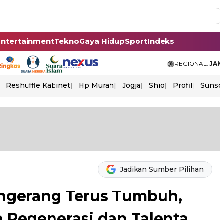
Entertainment
Tekno
Gaya Hidup
Sport
Indeks
REGIONAL:
JA
Reshuffle Kabinet
Hp Murah
Jogja
Shio
Profil
Suns
Jadikan Sumber Pilihan
angerang Terus Tumbuh,
 Regenerasi dan Talenta