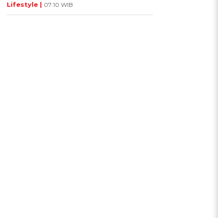
Lifestyle |
07:10 WIB
a