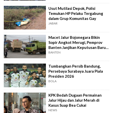
Usut Mutilasi Depok, Polisi
Temukan HP Pelaku Tergabung
dalam Grup Komunitas Gay
JABAR
Macet Jalur Bojonegara Bikin
Sopir Angkot Merugi, Pemprov
Banten Janjikan Keputusan Baru 4
Hari Lagi
BANTEN
Tumbangkan Persib Bandung,
Persebaya Surabaya Juara Piala
Presiden 2026
BOLA
KPK Bedah Dugaan Permainan
Jalur Hijau dan Jalur Merah di
Kasus Suap Bea Cukai
NEWS