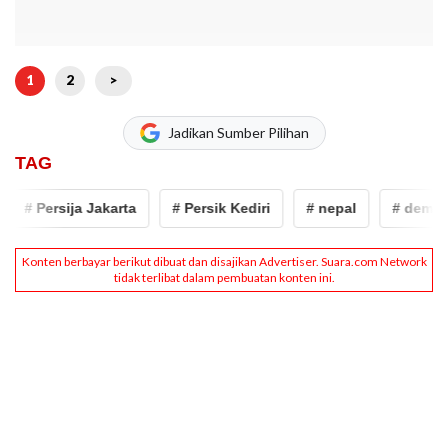
1
2
>
Jadikan Sumber Pilihan
TAG
# Persija Jakarta
# Persik Kediri
# nepal
# demo