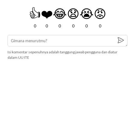
👍
❤️
😂
😧
😭
😡
0
0
0
0
0
0
Isi komentar sepenuhnya adalah tanggung jawab pengguna dan diatur
dalam UU ITE