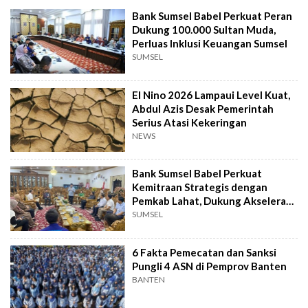
Bank Sumsel Babel Perkuat Peran
Dukung 100.000 Sultan Muda,
Perluas Inklusi Keuangan Sumsel
SUMSEL
El Nino 2026 Lampaui Level Kuat,
Abdul Azis Desak Pemerintah
Serius Atasi Kekeringan
NEWS
Bank Sumsel Babel Perkuat
Kemitraan Strategis dengan
Pemkab Lahat, Dukung Akselerasi
Ekonomi Daerah
SUMSEL
6 Fakta Pemecatan dan Sanksi
Pungli 4 ASN di Pemprov Banten
BANTEN