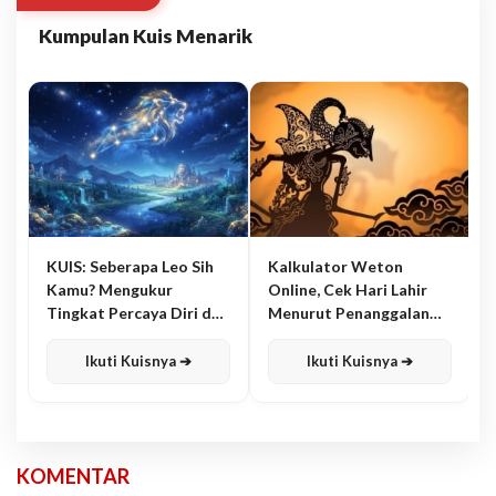
Kumpulan Kuis Menarik
KUIS: Seberapa Leo Sih
Kalkulator Weton
Kamu? Mengukur
Online, Cek Hari Lahir
Tingkat Percaya Diri dan
Menurut Penanggalan
Karisma
Jawa
Ikuti Kuisnya ➔
Ikuti Kuisnya ➔
KOMENTAR