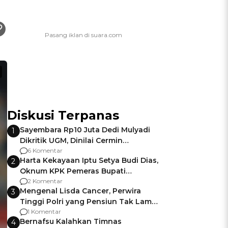
Diskusi Terpanas
Sayembara Rp10 Juta Dedi Mulyadi
1
Dikritik UGM, Dinilai Cermin
Gagalnya Negara Jamin Keamanan
6 Komentar
Harta Kekayaan Iptu Setya Budi Dias,
2
Oknum KPK Pemeras Bupati
Pemalang
2 Komentar
Mengenal Lisda Cancer, Perwira
3
Tinggi Polri yang Pensiun Tak Lama
Usai Jadi Brigjen
1 Komentar
Bernafsu Kalahkan Timnas
4