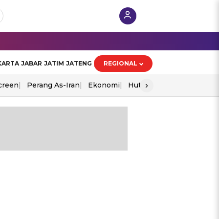
KARTA
JABAR
JATIM
JATENG
REGIONAL
›
creen
Perang As-Iran
Ekonomi
Hut Ri