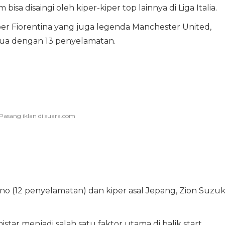
isa disaingi oleh kiper-kiper top lainnya di Liga Italia.
er Fiorentina yang juga legenda Manchester United,
edua dengan 13 penyelamatan.
rino (12 penyelamatan) dan kiper asal Jepang, Zion Suzuk
istar menjadi salah satu faktor utama di balik start