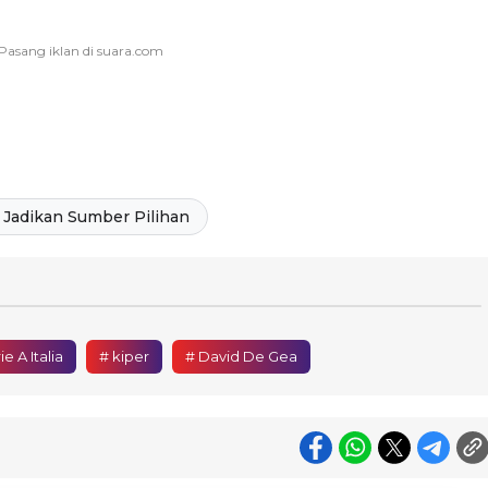
Jadikan Sumber Pilihan
e A Italia
# kiper
# David De Gea