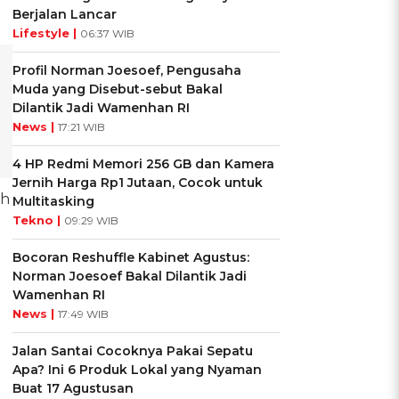
Berjalan Lancar
Lifestyle |
06:37 WIB
Profil Norman Joesoef, Pengusaha
Muda yang Disebut-sebut Bakal
Dilantik Jadi Wamenhan RI
News |
17:21 WIB
4 HP Redmi Memori 256 GB dan Kamera
Jernih Harga Rp1 Jutaan, Cocok untuk
uh
Multitasking
Tekno |
09:29 WIB
Bocoran Reshuffle Kabinet Agustus:
Norman Joesoef Bakal Dilantik Jadi
Wamenhan RI
News |
17:49 WIB
Jalan Santai Cocoknya Pakai Sepatu
Apa? Ini 6 Produk Lokal yang Nyaman
Buat 17 Agustusan