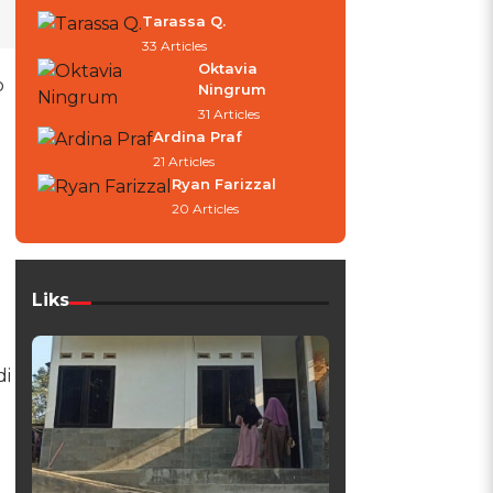
Tarassa Q.
33 Articles
Oktavia
o
Ningrum
31 Articles
Ardina Praf
21 Articles
Ryan Farizzal
20 Articles
Liks
di