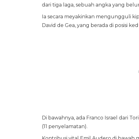
dari tiga laga, sebuah angka yang belum b
Ia secara meyakinkan mengungguli kip
David de Gea, yang berada di posisi k
Di bawahnya, ada Franco Israel dari To
(11 penyelamatan).
Kontribusi vital Emil Audero di bawah m