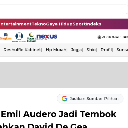
Entertainment
Tekno
Gaya Hidup
Sport
Indeks
REGIONAL:
JA
Reshuffle Kabinet
Hp Murah
Jogja
Shio
Profil
Suns
Jadikan Sumber Pilihan
 Emil Audero Jadi Tembok
lahkan David De Gea