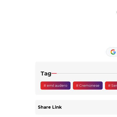
Tag
# emil audero
# Cremonese
# Seri
Share Link