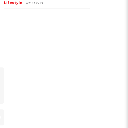
Lifestyle |
07:10 WIB