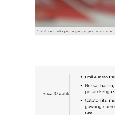
Emil Audero jadi kiper dengan penyelamatan terbanya
mem
Emil Audero
Berkat hal itu
pekan ketiga
S
Baca 10 detik
Catatan itu 
gawang nomor 
Gea