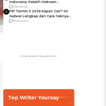
Indonesia, Pelatih Vietnam
Berencana Pakai Jimat di Pakansari
1 Komentar
PIP Termin II 2026 Kapan Cair? Ini
5
Jadwal Lengkap dan Cara Ceknya
agar Dana Tidak Hangus!
1 Komentar
Top Writer Yoursay