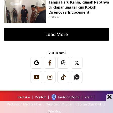
Tangis Haru Karsa, Rumah Reotnya
di Klapanunggal Kini Kokoh
Direnovasi Indocement
BOGOR
Load More
Ikuti Kami
Redaksi
Kontak
Tentang Kami
Karir
Pedoman Media Siber
Kebijakan Privasi
Saran Dan Kritik
Site Map