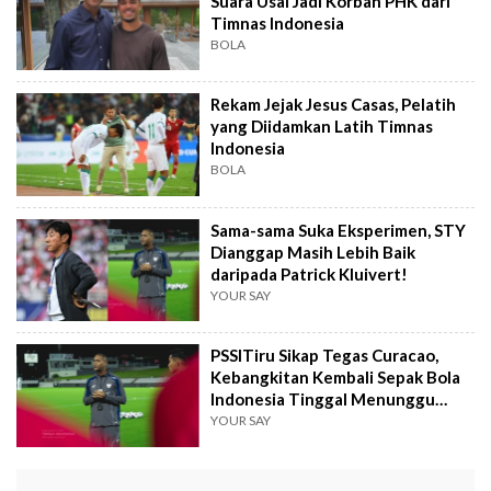
Suara Usai Jadi Korban PHK dari
Timnas Indonesia
BOLA
Rekam Jejak Jesus Casas, Pelatih
yang Diidamkan Latih Timnas
Indonesia
BOLA
Sama-sama Suka Eksperimen, STY
Dianggap Masih Lebih Baik
daripada Patrick Kluivert!
YOUR SAY
PSSITiru Sikap Tegas Curacao,
Kebangkitan Kembali Sepak Bola
Indonesia Tinggal Menunggu
Waktu
YOUR SAY