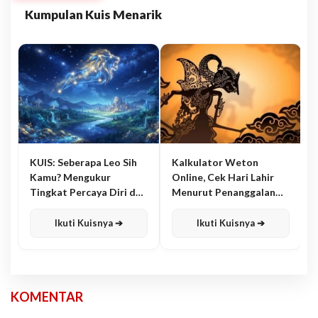
Kumpulan Kuis Menarik
KUIS: Seberapa Leo Sih
Kalkulator Weton
Kamu? Mengukur
Online, Cek Hari Lahir
Tingkat Percaya Diri dan
Menurut Penanggalan
Karisma
Jawa
Ikuti Kuisnya ➔
Ikuti Kuisnya ➔
KOMENTAR