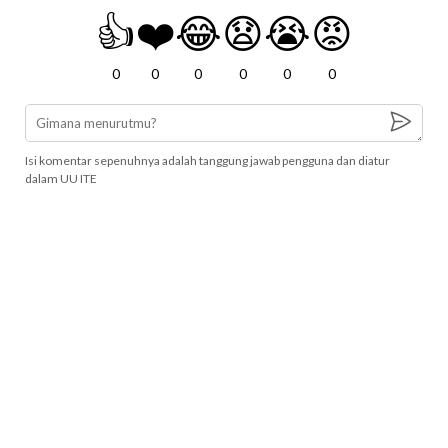
👍
❤️
😂
😧
😭
😡
0
0
0
0
0
0
Isi komentar sepenuhnya adalah tanggung jawab pengguna dan diatur
dalam UU ITE