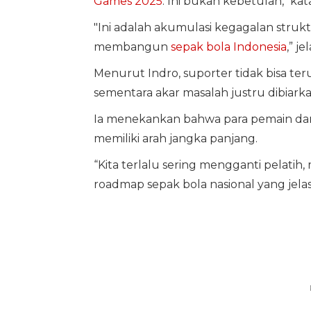
Games 2025
. Ini bukan kebetulan," ka
"Ini adalah akumulasi kegagalan struk
membangun
sepak bola Indonesia
,” je
Menurut Indro, suporter tidak bisa ter
sementara akar masalah justru dibiarka
Ia menekankan bahwa para pemain dan 
memiliki arah jangka panjang.
“Kita terlalu sering mengganti pelatih
roadmap sepak bola nasional yang jelas