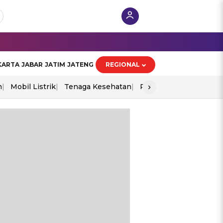
KARTA
JABAR
JATIM
JATENG
REGIONAL
›
n
Mobil Listrik
Tenaga Kesehatan
Perang As-Iran
Ekon