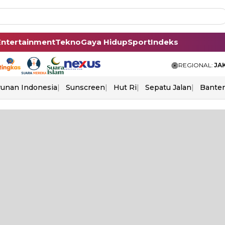
Entertainment
Tekno
Gaya Hidup
Sport
Indeks
REGIONAL:
JA
unan Indonesia
Sunscreen
Hut Ri
Sepatu Jalan
Bante