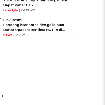
2026: Macan hingga Babi Berpeluang
Dapat Kabar Baik
Lifestyle |
06:23 WIB
n,
Link Resmi
Pandang.istanapresiden.go.id buat
Daftar Upacara Bendera HUT RI di
Istana Negara
News |
12:13 WIB
ih