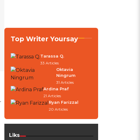
Top Writer Yoursay
Tarassa Q.
33 Articles
Oktavia
Ningrum
31 Articles
Ardina Praf
21 Articles
r
Ryan Farizzal
20 Articles
Liks