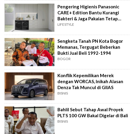
Pengering Higienis Panasonic
CARE+ Edition Bantu Kurangi
Bakteri & Jaga Pakaian Tetap
Bersih
LIFESTYLE
Sengketa Tanah PN Kota Bogor
Memanas, Tergugat Beberkan
Bukti Jual Beli 1992-1994
BOGOR
Konflik Kepemilikan Merek
dengan WORCAS, Inikah Alasan
Denza Tak Muncul di GIIAS
BISNIS
Bahlil Sebut Tahap Awal Proyek
PLTS 100 GW Bakal Digelar di Bali
BISNIS