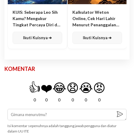
KUIS: Seberapa Leo Sih
Kalkulator Weton
Kamu? Mengukur
Online, Cek Hari Lahir
Tingkat Percaya Diri dan
Menurut Penanggalan
Karisma
Jawa
Ikuti Kuisnya ➔
Ikuti Kuisnya ➔
KOMENTAR
👍
❤️
😂
😧
😭
😡
0
0
0
0
0
0
Isi komentar sepenuhnya adalah tanggung jawab pengguna dan diatur
dalam UU ITE