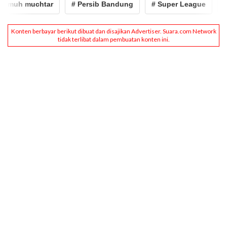
muh muchtar
# Persib Bandung
# Super League
# B