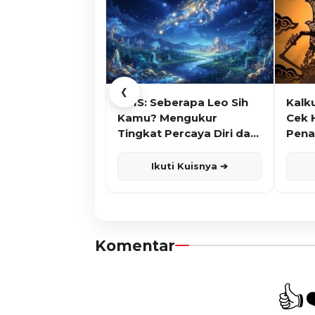
❮
KUIS: Seberapa Leo Sih
Kalk
Kamu? Mengukur
Cek 
Tingkat Percaya Diri dan
Pena
Karisma
Ikuti Kuisnya ➔
Komentar
👍