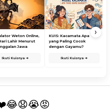
❯
ulator Weton Online,
KUIS: Kacamata Apa
K
Hari Lahir Menurut
yang Paling Cocok
nggalan Jawa
dengan Gayamu?
Ikuti Kuisnya ➔
Ikuti Kuisnya ➔
❤️
😂
😧
😭
😡