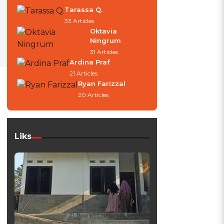
Tarassa Q.
33 Articles
Oktavia
Ningrum
31 Articles
Ardina Praf
21 Articles
Ryan Farizzal
20 Articles
Liks