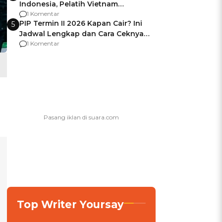
Indonesia, Pelatih Vietnam
Berencana Pakai Jimat di Pakansari
1 Komentar
PIP Termin II 2026 Kapan Cair? Ini
5
Jadwal Lengkap dan Cara Ceknya
agar Dana Tidak Hangus!
1 Komentar
Top Writer Yoursay