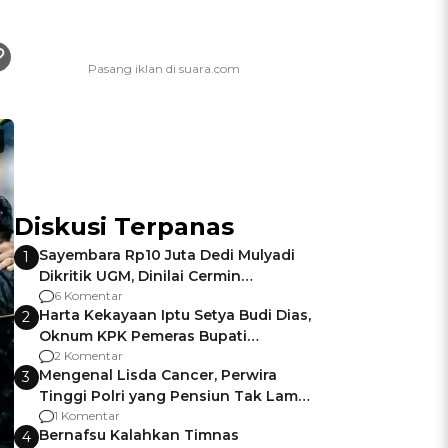
Diskusi Terpanas
Sayembara Rp10 Juta Dedi Mulyadi
1
Dikritik UGM, Dinilai Cermin
Gagalnya Negara Jamin Keamanan
6 Komentar
Harta Kekayaan Iptu Setya Budi Dias,
2
Oknum KPK Pemeras Bupati
Pemalang
2 Komentar
Mengenal Lisda Cancer, Perwira
3
Tinggi Polri yang Pensiun Tak Lama
Usai Jadi Brigjen
1 Komentar
Bernafsu Kalahkan Timnas
4