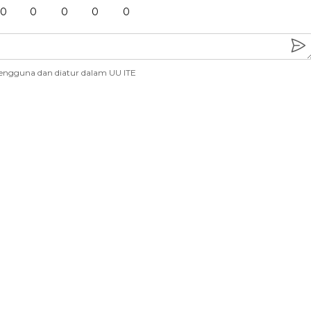
0
0
0
0
0
engguna dan diatur dalam UU ITE