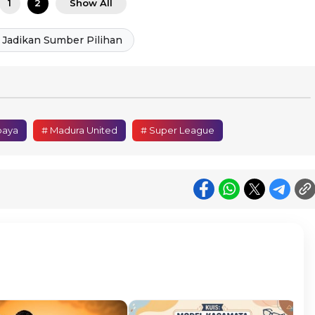
1
2
Show All
Jadikan Sumber Pilihan
baya
# Madura United
# Super League