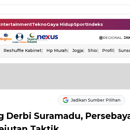
Entertainment
Tekno
Gaya Hidup
Sport
Indeks
REGIONAL:
JA
Reshuffle Kabinet
Hp Murah
Jogja
Shio
Profil
Suns
Jadikan Sumber Pilihan
ng Derbi Suramadu, Persebay
ejutan Taktik