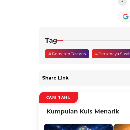
<
Tag
# Bernardo Tavares
# Persebaya Sura
Share Link
CARI TAHU
Kumpulan Kuis Menarik