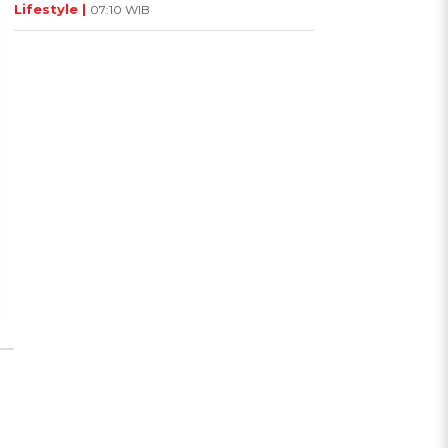
Lifestyle |
07:10 WIB
UIS: Sepatu Mana yang
KUIS: Seberapa Kenal
Cocok dengan
Kamu dengan Si Zodiak
Kepribadianmu?
Cancer?
Ikuti Kuisnya ➔
Ikuti Kuisnya ➔