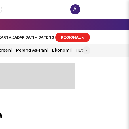
KARTA
JABAR
JATIM
JATENG
REGIONAL
›
creen
Perang As-Iran
Ekonomi
Hut Ri
a