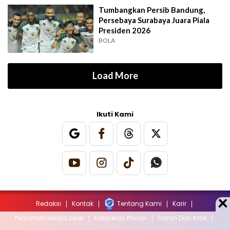
Tumbangkan Persib Bandung,
Persebaya Surabaya Juara Piala
Presiden 2026
BOLA
Load More
Ikuti Kami
Redaksi
Kontak
Tentang Kami
Karir
Pedoman Media Siber
Kebijakan Privasi
Saran Dan Kritik