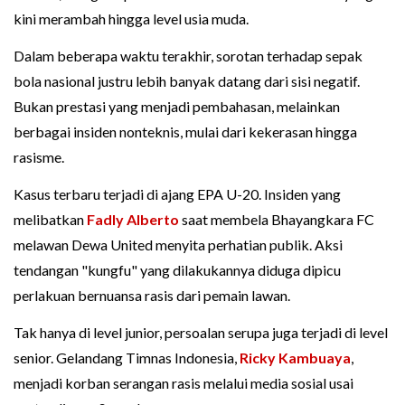
kini merambah hingga level usia muda.
Dalam beberapa waktu terakhir, sorotan terhadap sepak
bola nasional justru lebih banyak datang dari sisi negatif.
Bukan prestasi yang menjadi pembahasan, melainkan
berbagai insiden nonteknis, mulai dari kekerasan hingga
rasisme.
Kasus terbaru terjadi di ajang EPA U-20. Insiden yang
melibatkan
Fadly Alberto
saat membela Bhayangkara FC
melawan Dewa United menyita perhatian publik. Aksi
tendangan "kungfu" yang dilakukannya diduga dipicu
perlakuan bernuansa rasis dari pemain lawan.
Tak hanya di level junior, persoalan serupa juga terjadi di level
senior. Gelandang Timnas Indonesia,
Ricky Kambuaya
,
menjadi korban serangan rasis melalui media sosial usai