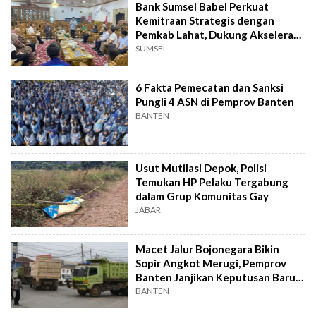
Bank Sumsel Babel Perkuat
Kemitraan Strategis dengan
Pemkab Lahat, Dukung Akselerasi
Ekonomi Daerah
SUMSEL
6 Fakta Pemecatan dan Sanksi
Pungli 4 ASN di Pemprov Banten
BANTEN
Usut Mutilasi Depok, Polisi
Temukan HP Pelaku Tergabung
dalam Grup Komunitas Gay
JABAR
Macet Jalur Bojonegara Bikin
Sopir Angkot Merugi, Pemprov
Banten Janjikan Keputusan Baru 4
Hari Lagi
BANTEN