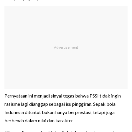
Pernyataan ini menjadi sinyal tegas bahwa PSSI tidak ingin
rasisme lagi dianggap sebagai isu pinggiran. Sepak bola
Indonesia dituntut bukan hanya berprestasi, tetapi juga
berbenah dalam nilai dan karakter.