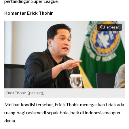
pertandingan Super League.
Komentar Erick Thohir
Perbesar
Erick Thohir. (pssi.org)
Melihat kondisi tersebut, Erick Thohir menegaskan tidak ada
ruang bagi rasisme di sepak bola, baik di Indonesia maupun
dunia.