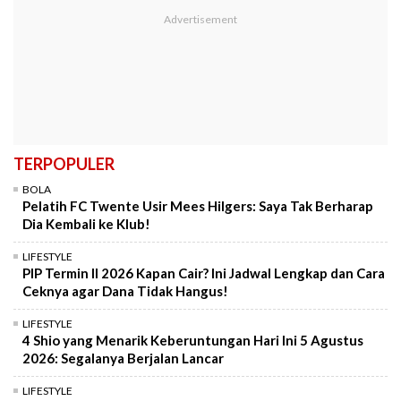
TERPOPULER
BOLA
Pelatih FC Twente Usir Mees Hilgers: Saya Tak Berharap
Dia Kembali ke Klub!
LIFESTYLE
PIP Termin II 2026 Kapan Cair? Ini Jadwal Lengkap dan Cara
Ceknya agar Dana Tidak Hangus!
LIFESTYLE
4 Shio yang Menarik Keberuntungan Hari Ini 5 Agustus
2026: Segalanya Berjalan Lancar
LIFESTYLE