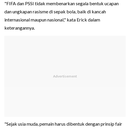
"FIFA dan PSSI tidak membenarkan segala bentuk ucapan
dan ungkapan rasisme di sepak bola, baik di kancah
internasional maupun nasional," kata Erick dalam
keterangannya.
"Sejak usia muda, pemain harus dibentuk dengan prinsip fair