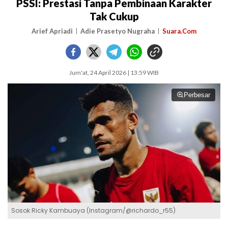
PSSI: Prestasi Tanpa Pembinaan Karakter
Tak Cukup
Arief Apriadi
Adie Prasetyo Nugraha
Suara.Com
Jum'at, 24 April 2026 | 13:59 WIB
Perbesar
Sosok Ricky Kambuaya (Instagram/@richardo_r55)