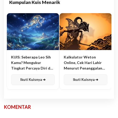
Kumpulan Kuis Menarik
KUIS: Seberapa Leo Sih
Kalkulator Weton
Kamu? Mengukur
Online, Cek Hari Lahir
Tingkat Percaya Diri dan
Menurut Penanggalan
Karisma
Jawa
Ikuti Kuisnya ➔
Ikuti Kuisnya ➔
KOMENTAR