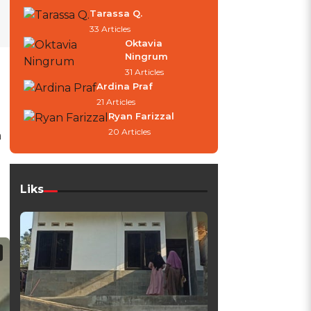
Tarassa Q.
33 Articles
Oktavia
Ningrum
31 Articles
Ardina Praf
21 Articles
Ryan Farizzal
20 Articles
a
Liks