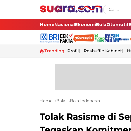
Home
Nasional
Ekonomi
Bola
Otomotif
Trending
Profil
Reshuffle Kabinet
H
Home
Bola
Bola Indonesia
Tolak Rasisme di Se
Tegaskan Komitmen 