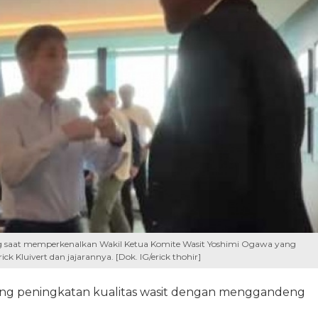
ng saat memperkenalkan Wakil Ketua Komite Wasit Yoshimi Ogawa yang
ck Kluivert dan jajarannya. [Dok. IG/erick thohir]
ung peningkatan kualitas wasit dengan menggandeng