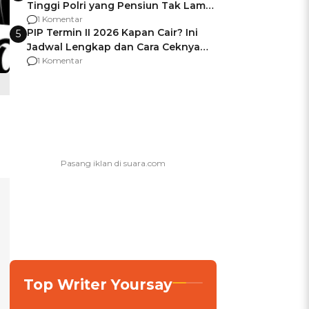
Tinggi Polri yang Pensiun Tak Lama
Usai Jadi Brigjen
1 Komentar
PIP Termin II 2026 Kapan Cair? Ini
5
Jadwal Lengkap dan Cara Ceknya
agar Dana Tidak Hangus!
1 Komentar
Top Writer Yoursay