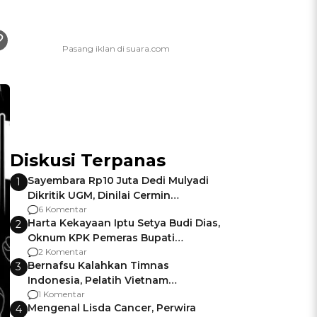
Diskusi Terpanas
Sayembara Rp10 Juta Dedi Mulyadi
1
Dikritik UGM, Dinilai Cermin
Gagalnya Negara Jamin Keamanan
6 Komentar
Harta Kekayaan Iptu Setya Budi Dias,
2
Oknum KPK Pemeras Bupati
Pemalang
2 Komentar
Bernafsu Kalahkan Timnas
3
Indonesia, Pelatih Vietnam
Berencana Pakai Jimat di Pakansari
1 Komentar
Mengenal Lisda Cancer, Perwira
4