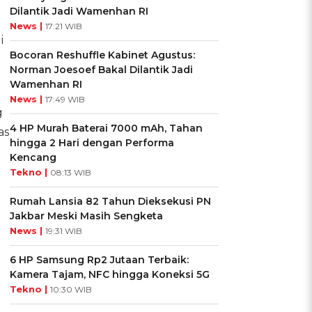
Dilantik Jadi Wamenhan RI
News |
17:21 WIB
i
Bocoran Reshuffle Kabinet Agustus:
Norman Joesoef Bakal Dilantik Jadi
Wamenhan RI
News |
17:49 WIB
g
4 HP Murah Baterai 7000 mAh, Tahan
as
hingga 2 Hari dengan Performa
Kencang
Tekno |
08:13 WIB
Rumah Lansia 82 Tahun Dieksekusi PN
Jakbar Meski Masih Sengketa
News |
19:31 WIB
6 HP Samsung Rp2 Jutaan Terbaik:
Kamera Tajam, NFC hingga Koneksi 5G
Tekno |
10:30 WIB