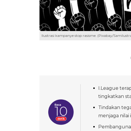
Ilustrasi kampanye stop rasisme. (Pixabay/Samilustr
I.League tera
tingkatkan st
Tindakan tega
menjaga nilai 
Pembangunan 