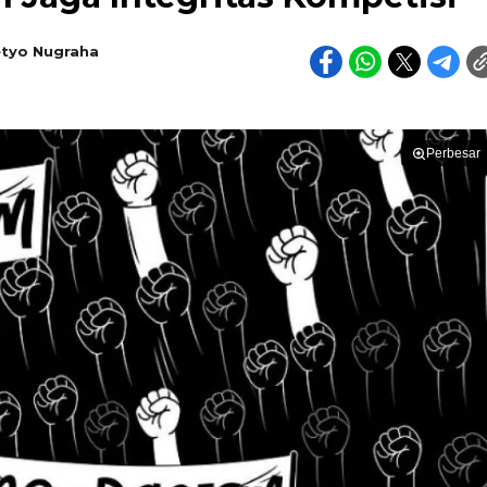
etyo Nugraha
Perbesar