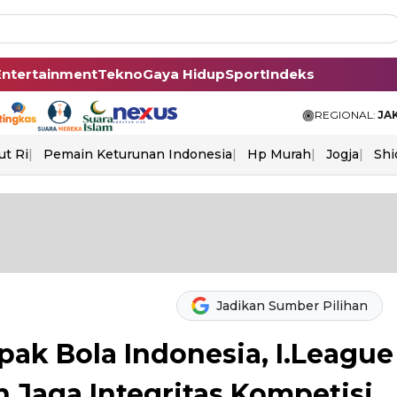
Entertainment
Tekno
Gaya Hidup
Sport
Indeks
REGIONAL:
JA
ut Ri
Pemain Keturunan Indonesia
Hp Murah
Jogja
Shi
Jadikan Sumber Pilihan
pak Bola Indonesia, I.League
Jaga Integritas Kompetisi