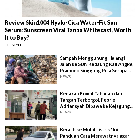
Review Skin1004 Hyalu-Cica Water-Fit Sun
Serum: Sunscreen Viral Tanpa Whitecast, Worth
It to Buy?
LIFESTYLE
Sampah Menggunung Halangi
Jalan ke SDN Kedaung Kali Angke,
Pramono Singgung Pola Serupa
Kramat Jati
NEWS
Kenakan Rompi Tahanan dan
Tangan Terborgol, Febrie
Adriansyah Dibawa ke Kejagung
untuk Diperiksa
NEWS
Beralih ke Mobil Listrik? Ini
Panduan Cara Merawatnya agar