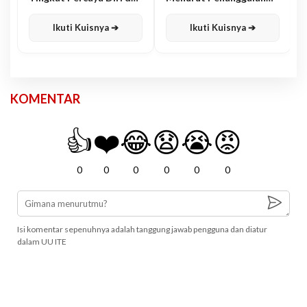
Karisma
Jawa
Ikuti Kuisnya ➔
Ikuti Kuisnya ➔
KOMENTAR
👍
❤️
😂
😧
😭
😡
0
0
0
0
0
0
Isi komentar sepenuhnya adalah tanggung jawab pengguna dan diatur
dalam UU ITE