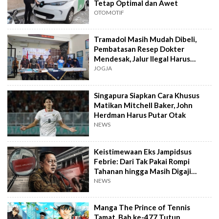
Tetap Optimal dan Awet
OTOMOTIF
Tramadol Masih Mudah Dibeli,
Pembatasan Resep Dokter
Mendesak, Jalur Ilegal Harus
Distop
JOGJA
Singapura Siapkan Cara Khusus
Matikan Mitchell Baker, John
Herdman Harus Putar Otak
NEWS
Keistimewaan Eks Jampidsus
Febrie: Dari Tak Pakai Rompi
Tahanan hingga Masih Digaji
Negara
NEWS
Manga The Prince of Tennis
Tamat, Bab ke-477 Tutup