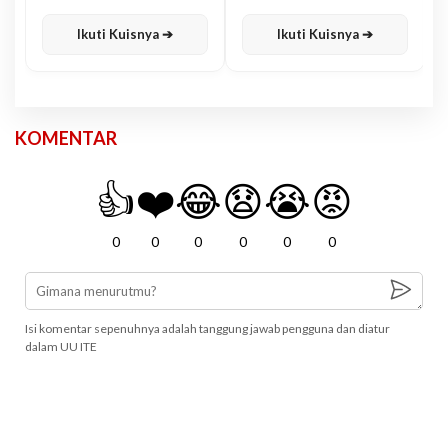
Karisma
Jawa
Ikuti Kuisnya ➔
Ikuti Kuisnya ➔
KOMENTAR
👍
❤️
😂
😧
😭
😡
0
0
0
0
0
0
Isi komentar sepenuhnya adalah tanggung jawab pengguna dan diatur
dalam UU ITE