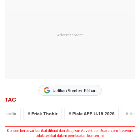
Jadikan Sumber Pilihan
TAG
alia
# Erick Thohir
# Piala AFF U-19 2026
# timnas i