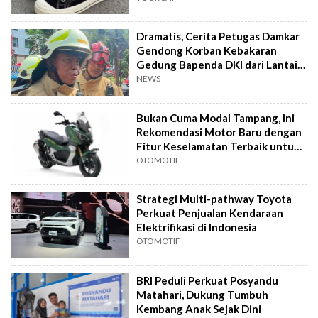
Dramatis, Cerita Petugas Damkar
Gendong Korban Kebakaran
Gedung Bapenda DKI dari Lantai
16
NEWS
Bukan Cuma Modal Tampang, Ini
Rekomendasi Motor Baru dengan
Fitur Keselamatan Terbaik untuk
Harian
OTOMOTIF
Strategi Multi-pathway Toyota
Perkuat Penjualan Kendaraan
Elektrifikasi di Indonesia
OTOMOTIF
BRI Peduli Perkuat Posyandu
Matahari, Dukung Tumbuh
Kembang Anak Sejak Dini