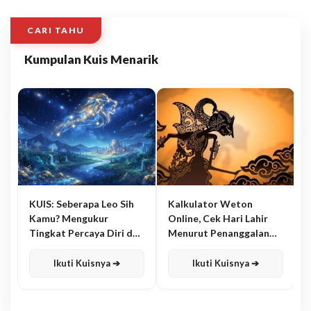
CARI TAHU
Kumpulan Kuis Menarik
KUIS: Seberapa Leo Sih
Kalkulator Weton
Kamu? Mengukur
Online, Cek Hari Lahir
Tingkat Percaya Diri dan
Menurut Penanggalan
Karisma
Jawa
Ikuti Kuisnya ➔
Ikuti Kuisnya ➔