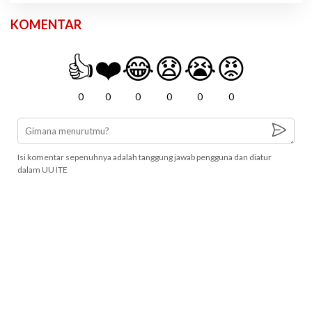
KOMENTAR
👍
❤️
😂
😧
😭
😡
0
0
0
0
0
0
Isi komentar sepenuhnya adalah tanggung jawab pengguna dan diatur
dalam UU ITE