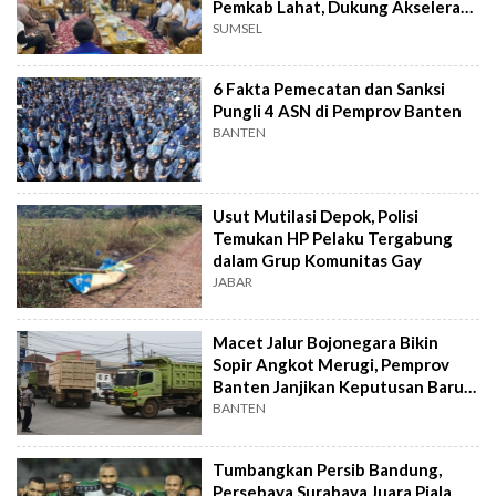
Pemkab Lahat, Dukung Akselerasi
Ekonomi Daerah
SUMSEL
6 Fakta Pemecatan dan Sanksi
Pungli 4 ASN di Pemprov Banten
BANTEN
Usut Mutilasi Depok, Polisi
Temukan HP Pelaku Tergabung
dalam Grup Komunitas Gay
JABAR
Macet Jalur Bojonegara Bikin
Sopir Angkot Merugi, Pemprov
Banten Janjikan Keputusan Baru 4
Hari Lagi
BANTEN
Tumbangkan Persib Bandung,
Persebaya Surabaya Juara Piala