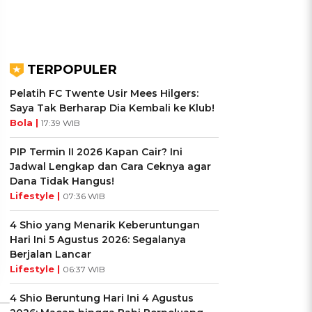
TERPOPULER
Pelatih FC Twente Usir Mees Hilgers:
Saya Tak Berharap Dia Kembali ke Klub!
Bola |
17:39 WIB
PIP Termin II 2026 Kapan Cair? Ini
UIS: Sepatu Mana yang
KUIS: Seberapa Kenal
Jadwal Lengkap dan Cara Ceknya agar
Cocok dengan
Kamu dengan Si Zodiak
Dana Tidak Hangus!
Kepribadianmu?
Cancer?
Lifestyle |
07:36 WIB
Ikuti Kuisnya ➔
Ikuti Kuisnya ➔
4 Shio yang Menarik Keberuntungan
Hari Ini 5 Agustus 2026: Segalanya
Berjalan Lancar
Lifestyle |
06:37 WIB
4 Shio Beruntung Hari Ini 4 Agustus