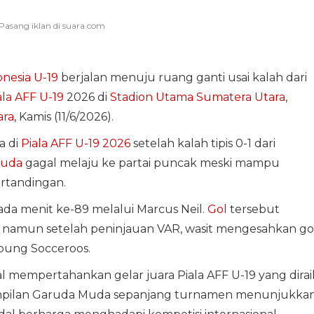
nesia U-19
berjalan menuju ruang ganti usai kalah dari
ala AFF U-19
2026 di
Stadion Utama Sumatera Utara
,
ara
, Kamis (11/6/2026).
a di
Piala AFF U-19 2026
setelah kalah tipis 0-1 dari
Muda
gagal melaju ke partai puncak meski mampu
rtandingan.
a menit ke-89 melalui Marcus Neil.
Gol
tersebut
e, namun setelah peninjauan VAR, wasit mengesahkan go
ung Socceroos.
 mempertahankan gelar juara Piala AFF U-19 yang dirai
nampilan Garuda Muda sepanjang turnamen menunjukka