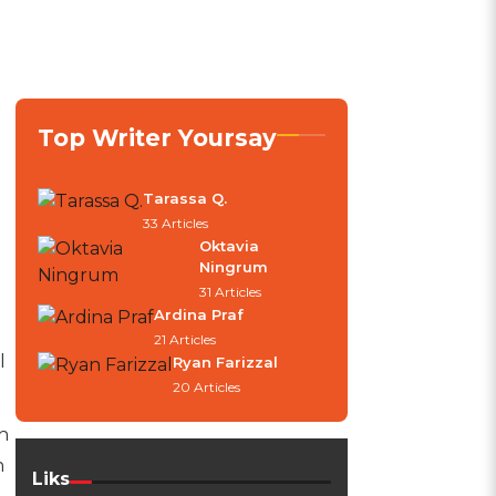
Top Writer Yoursay
Tarassa Q.
33 Articles
Oktavia
Ningrum
31 Articles
Ardina Praf
21 Articles
l
Ryan Farizzal
20 Articles
h
n
Liks