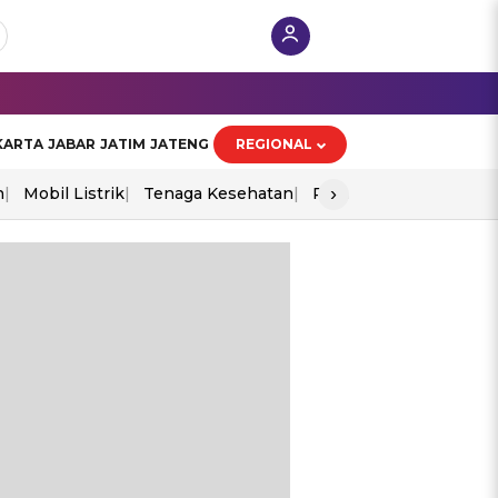
KARTA
JABAR
JATIM
JATENG
REGIONAL
›
n
Mobil Listrik
Tenaga Kesehatan
Perang As-Iran
Ekon