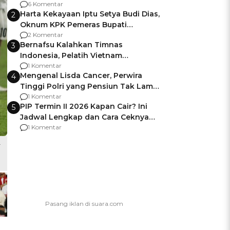
Gagalnya Negara Jamin Keamanan
6 Komentar
Harta Kekayaan Iptu Setya Budi Dias,
2
Oknum KPK Pemeras Bupati
Pemalang
2 Komentar
Bernafsu Kalahkan Timnas
3
Indonesia, Pelatih Vietnam
Berencana Pakai Jimat di Pakansari
1 Komentar
Mengenal Lisda Cancer, Perwira
4
Tinggi Polri yang Pensiun Tak Lama
Usai Jadi Brigjen
1 Komentar
PIP Termin II 2026 Kapan Cair? Ini
5
Jadwal Lengkap dan Cara Ceknya
agar Dana Tidak Hangus!
1 Komentar
-