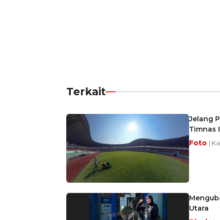
Terkait
Jelang P
Timnas 
Foto
| Ka
Mengubah
Utara