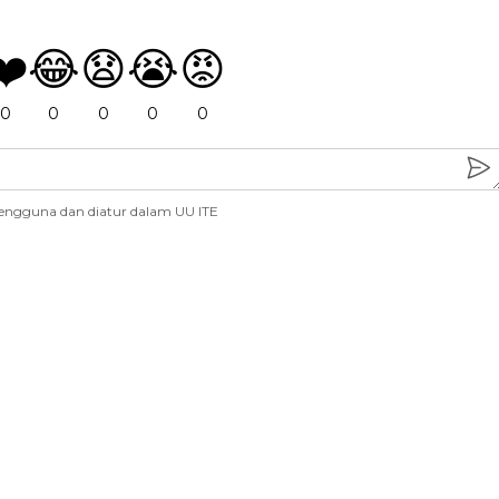
❤️
😂
😧
😭
😡
0
0
0
0
0
engguna dan diatur dalam UU ITE