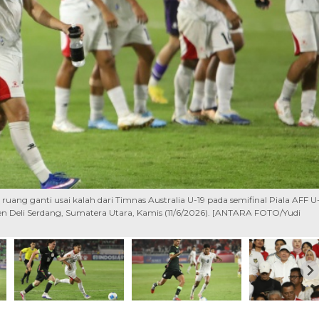
ruang ganti usai kalah dari Timnas Australia U-19 pada semifinal Piala AFF U
n Deli Serdang, Sumatera Utara, Kamis (11/6/2026). [ANTARA FOTO/Yudi