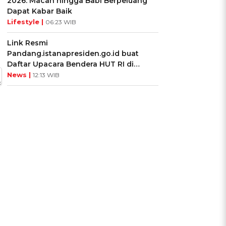
2026: Macan hingga Babi Berpeluang
Dapat Kabar Baik
Lifestyle |
06:23 WIB
Link Resmi
Pandang.istanapresiden.go.id buat
Daftar Upacara Bendera HUT RI di
Istana Negara
News |
12:13 WIB