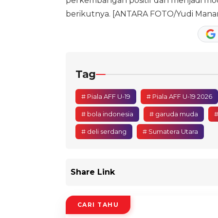
perkembangan positif dan menjadi mod
berikutnya. [ANTARA FOTO/Yudi Mana
Tag
# Piala AFF U-19
# Piala AFF U-19 2026
# bola indonesia
# garuda muda
#
# deli serdang
# Sumatera Utara
Share Link
CARI TAHU