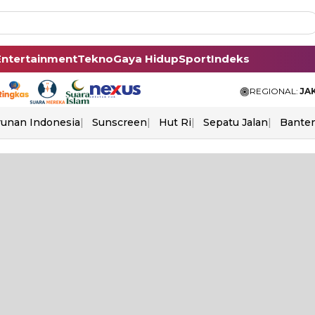
Entertainment
Tekno
Gaya Hidup
Sport
Indeks
REGIONAL:
JA
unan Indonesia
Sunscreen
Hut Ri
Sepatu Jalan
Bante