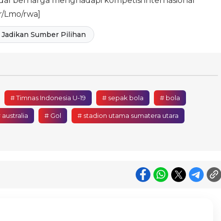
al berharga menghadapi kompetisi internasional
r/Lmo/rwa]
Jadikan Sumber Pilihan
# Timnas Indonesia U-19
# sepak bola
# bola
 australia
# Gol
# stadion utama sumatera utara