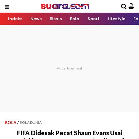
Indeks
News
Bisnis
Bola
Sport
Lifestyle
En
BOLA
/
BOLA DUNIA
FIFA Didesak Pecat Shaun Evans Usai