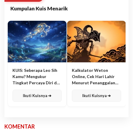
Kumpulan Kuis Menarik
KUIS: Seberapa Leo Sih
Kalkulator Weton
Kamu? Mengukur
Online, Cek Hari Lahir
Tingkat Percaya Diri dan
Menurut Penanggalan
Karisma
Jawa
Ikuti Kuisnya ➔
Ikuti Kuisnya ➔
KOMENTAR