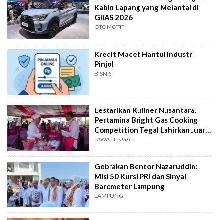
Kabin Lapang yang Melantai di
GIIAS 2026
OTOMOTIF
Kredit Macet Hantui Industri
Pinjol
BISNIS
Lestarikan Kuliner Nusantara,
Pertamina Bright Gas Cooking
Competition Tegal Lahirkan Juara
Baru
JAWA TENGAH
Gebrakan Bentor Nazaruddin:
Misi 50 Kursi PRI dan Sinyal
Barometer Lampung
LAMPUNG