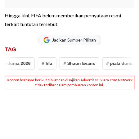
Hingga kini, FIFA belum memberikan pernyataan resmi
terkait tuntutan tersebut.
Jadikan Sumber Pilihan
TAG
la dunia 2026
# fifa
# Shaun Evans
# piala dunia 202