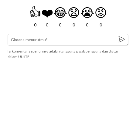
👍
❤️
😂
😧
😭
😡
0
0
0
0
0
0
Isi komentar sepenuhnya adalah tanggung jawab pengguna dan diatur
dalam UU ITE