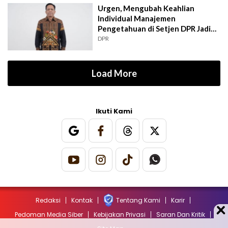
Urgen, Mengubah Keahlian
Individual Manajemen
Pengetahuan di Setjen DPR Jadi
Kekuatan Institusional
DPR
Load More
Ikuti Kami
Redaksi
Kontak
Tentang Kami
Karir
Pedoman Media Siber
Kebijakan Privasi
Saran Dan Kritik