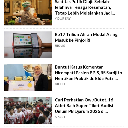
Saat Jas Putih Diuji: Selelah-
lelahnya Tenaga Kesehatan,
Tetap Lebih Melelahkan Jadi
Pasien
YOUR SAY
Rp17 Triliun Aliran Modal Asing
Masuk ke Pinjol RI
BISNIS
Buntut Kasus Komentar
Nirempati Pasien BPJS, RS Sardjito
Hentikan Praktik dr. Elda Putri
Rahard
VIDEO
Curi Perhatian Owi/Butet, 16
Atlet Raih Super Tiket Audisi
Umum PB Djarum 2026 di
Makassar
SPORT