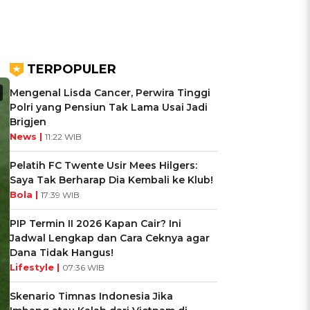
TERPOPULER
Mengenal Lisda Cancer, Perwira Tinggi
Polri yang Pensiun Tak Lama Usai Jadi
Brigjen
News |
11:22 WIB
Pelatih FC Twente Usir Mees Hilgers:
Saya Tak Berharap Dia Kembali ke Klub!
Bola |
17:39 WIB
PIP Termin II 2026 Kapan Cair? Ini
Jadwal Lengkap dan Cara Ceknya agar
Dana Tidak Hangus!
Lifestyle |
07:36 WIB
Skenario Timnas Indonesia Jika