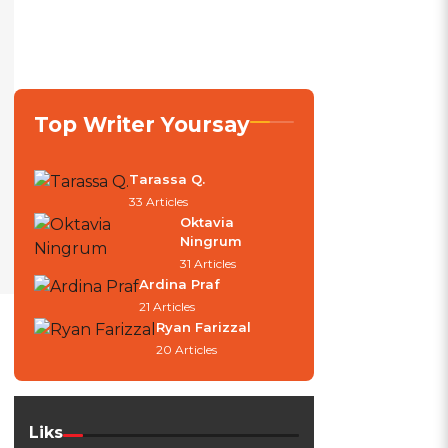
Top Writer Yoursay
Tarassa Q.
33 Articles
Oktavia
Ningrum
31 Articles
Ardina Praf
21 Articles
Ryan Farizzal
20 Articles
Liks