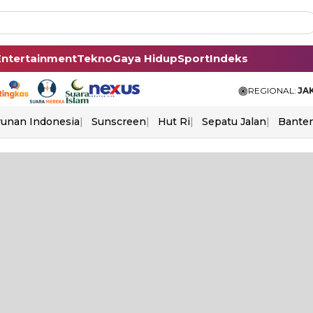
Entertainment
Tekno
Gaya Hidup
Sport
Indeks
REGIONAL:
JA
unan Indonesia
Sunscreen
Hut Ri
Sepatu Jalan
Bante