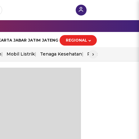
KARTA
JABAR
JATIM
JATENG
REGIONAL
›
n
Mobil Listrik
Tenaga Kesehatan
Piala Aff 2026
Ekono