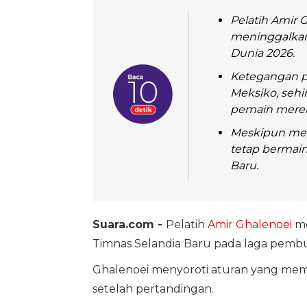
Pelatih Amir 
meninggalkan 
Dunia 2026.
Ketegangan po
Meksiko, seh
pemain merek
Meskipun meng
tetap bermain
Baru.
Suara.com -
Pelatih
Amir Ghalenoei
me
Timnas Selandia Baru pada laga pem
Ghalenoei menyoroti aturan yang mem
setelah pertandingan.