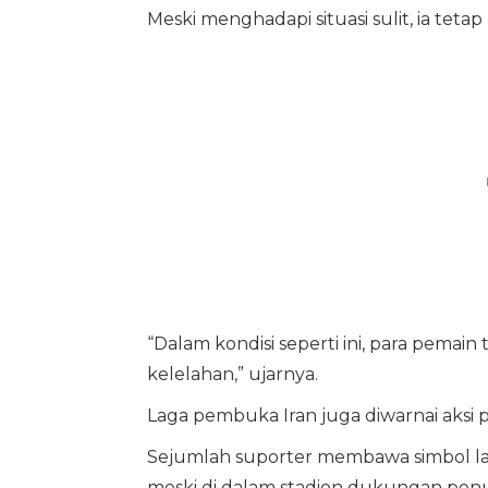
Meski menghadapi situasi sulit, ia tet
“Dalam kondisi seperti ini, para pema
kelelahan,” ujarnya.
Laga pembuka Iran juga diwarnai aksi pr
Sejumlah suporter membawa simbol lam
meski di dalam stadion dukungan penu