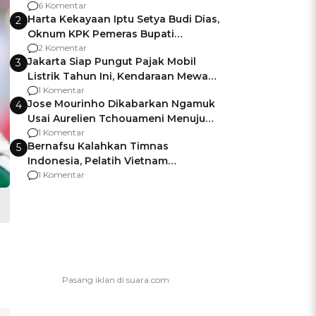
Gagalnya Negara Jamin Keamanan
6 Komentar
Harta Kekayaan Iptu Setya Budi Dias,
2
Oknum KPK Pemeras Bupati
Pemalang
2 Komentar
Jakarta Siap Pungut Pajak Mobil
3
Listrik Tahun Ini, Kendaraan Mewah
Kena hingga 75% PKB
1 Komentar
Jose Mourinho Dikabarkan Ngamuk
4
Usai Aurelien Tchouameni Menuju
Manchester United
1 Komentar
Bernafsu Kalahkan Timnas
5
Indonesia, Pelatih Vietnam
Berencana Pakai Jimat di Pakansari
1 Komentar