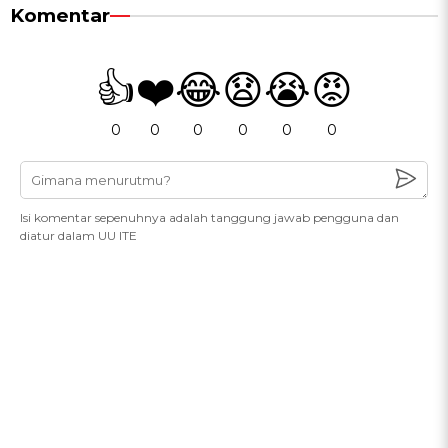
Komentar
👍
❤️
😂
😧
😭
😡
0
0
0
0
0
0
Isi komentar sepenuhnya adalah tanggung jawab pengguna dan
diatur dalam UU ITE