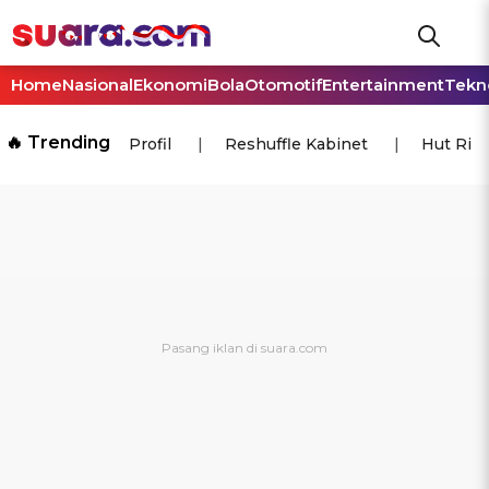
Home
Nasional
Ekonomi
Bola
Otomotif
Entertainment
Tekn
🔥 Trending
Profil
Reshuffle Kabinet
Hut Ri