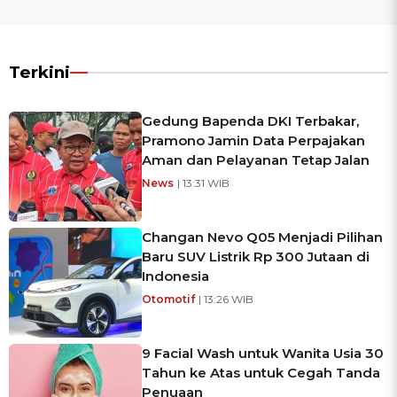
Terkini
Gedung Bapenda DKI Terbakar,
Pramono Jamin Data Perpajakan
Aman dan Pelayanan Tetap Jalan
News
| 13:31 WIB
Changan Nevo Q05 Menjadi Pilihan
Baru SUV Listrik Rp 300 Jutaan di
Indonesia
Otomotif
| 13:26 WIB
9 Facial Wash untuk Wanita Usia 30
Tahun ke Atas untuk Cegah Tanda
Penuaan