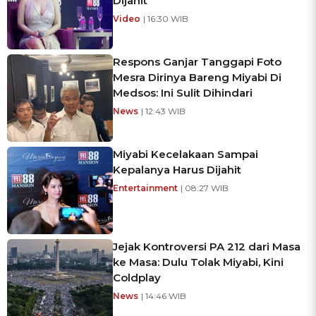
Dijahit
Video
| 16:30 WIB
Respons Ganjar Tanggapi Foto
Mesra Dirinya Bareng Miyabi Di
Medsos: Ini Sulit Dihindari
News
| 12:43 WIB
Miyabi Kecelakaan Sampai
Kepalanya Harus Dijahit
Entertainment
| 08:27 WIB
Jejak Kontroversi PA 212 dari Masa
ke Masa: Dulu Tolak Miyabi, Kini
Coldplay
News
| 14:46 WIB