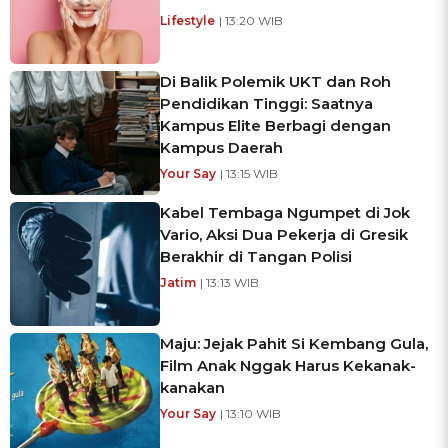
Lifestyle
| 13:20 WIB
Di Balik Polemik UKT dan Roh
Pendidikan Tinggi: Saatnya
Kampus Elite Berbagi dengan
Kampus Daerah
Your Say
| 13:15 WIB
Kabel Tembaga Ngumpet di Jok
Vario, Aksi Dua Pekerja di Gresik
Berakhir di Tangan Polisi
Jatim
| 13:13 WIB
Maju: Jejak Pahit Si Kembang Gula,
Film Anak Nggak Harus Kekanak-
kanakan
Your Say
| 13:10 WIB