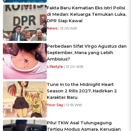
Fakta Baru Kematian Eks Istri Polisi
di Medan: Keluarga Temukan Luka,
DPR Siap Kawal
News
| 13:05 WIB
Perbedaan Sifat Virgo Agustus dan
September, Mana yang Lebih
Ambisius?
Lifestyle
| 13:00 WIB
Tune In to the Midnight Heart
Season 2 Rilis 2027, Hadirkan 2
Karakter Baru
Your Say
| 12:55 WIB
Pilu! TKW Asal Tulungagung
Tertipu Modus Asmara, Kerugian