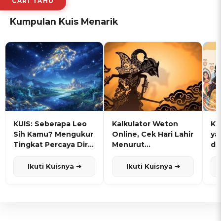
CARI TAHU
Kumpulan Kuis Menarik
KUIS: Seberapa Leo
Kalkulator Weton
KU
Sih Kamu? Mengukur
Online, Cek Hari Lahir
ya
Tingkat Percaya Diri
Menurut
de
dan Karisma
Penanggalan Jawa
Ikuti Kuisnya ➔
Ikuti Kuisnya ➔