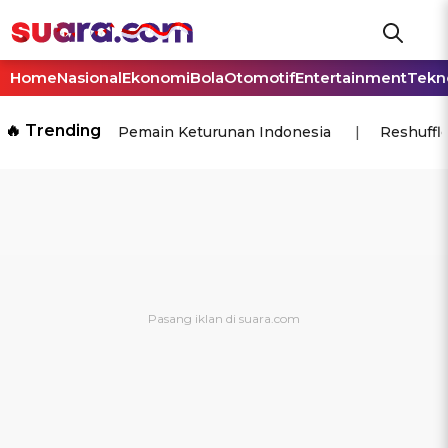
Home
Nasional
Ekonomi
Bola
Otomotif
Entertainment
Tekn
🔥 Trending
Pemain Keturunan Indonesia
Reshuffl