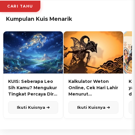
CARI TAHU
Kumpulan Kuis Menarik
KUIS: Seberapa Leo
Kalkulator Weton
KU
Sih Kamu? Mengukur
Online, Cek Hari Lahir
ya
Tingkat Percaya Diri
Menurut
de
dan Karisma
Penanggalan Jawa
Ikuti Kuisnya ➔
Ikuti Kuisnya ➔