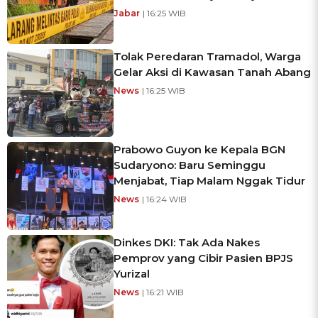
Jabar
| 16:25 WIB
Tolak Peredaran Tramadol, Warga
Gelar Aksi di Kawasan Tanah Abang
News
| 16:25 WIB
Prabowo Guyon ke Kepala BGN
Sudaryono: Baru Seminggu
Menjabat, Tiap Malam Nggak Tidur
News
| 16:24 WIB
Dinkes DKI: Tak Ada Nakes
Pemprov yang Cibir Pasien BPJS
Yurizal
News
| 16:21 WIB