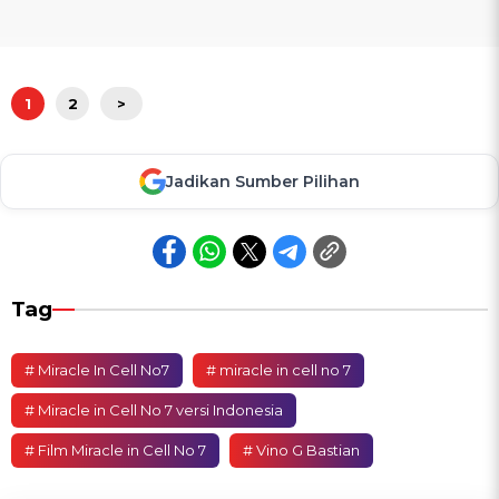
1
2
>
Jadikan Sumber Pilihan
Tag
# Miracle In Cell No7
# miracle in cell no 7
# Miracle in Cell No 7 versi Indonesia
# Film Miracle in Cell No 7
# Vino G Bastian