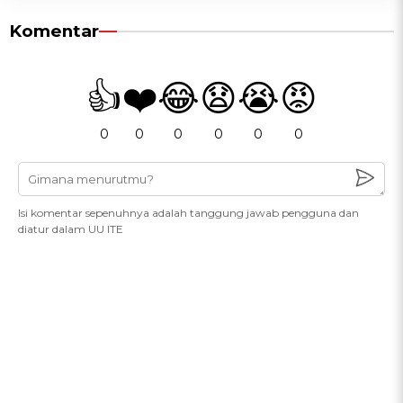
Komentar
👍
❤️
😂
😧
😭
😡
0
0
0
0
0
0
Isi komentar sepenuhnya adalah tanggung jawab pengguna dan
diatur dalam UU ITE