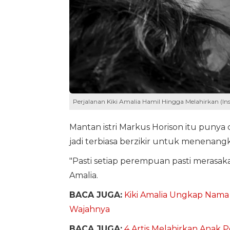
Perjalanan Kiki Amalia Hamil Hingga Melahirkan (I
Mantan istri Markus Horison itu punya c
jadi terbiasa berzikir untuk menenangka
"Pasti setiap perempuan pasti merasaka
Amalia.
BACA JUGA:
Kiki Amalia Ungkap Nama 
Wajahnya
BACA JUGA:
4 Artis Melahirkan Anak Pe