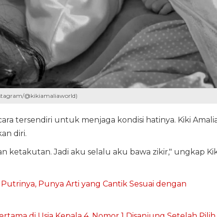
nstagram/@kikiamaliaworld)
ara tersendiri untuk menjaga kondisi hatinya. Kiki Amali
n diri.
n ketakutan. Jadi aku selalu aku bawa zikir," ungkap Kik
Putrinya, Punya Arti yang Cantik Sesuai dengan
rtama di Usia Kepala 4, Nomor 1 Disanjung Setelah Pilih