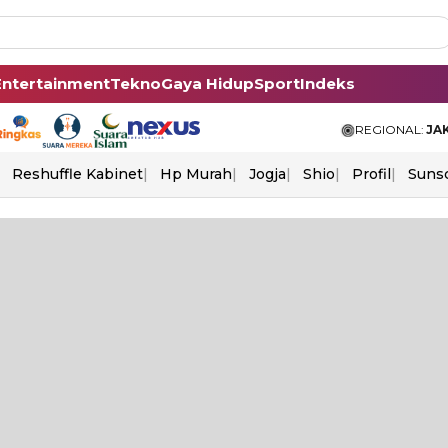
Entertainment
Tekno
Gaya Hidup
Sport
Indeks
REGIONAL:
JA
Reshuffle Kabinet
Hp Murah
Jogja
Shio
Profil
Suns