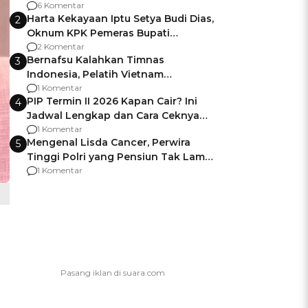
Gagalnya Negara Jamin Keamanan
6 Komentar
Harta Kekayaan Iptu Setya Budi Dias,
2
Oknum KPK Pemeras Bupati
Pemalang
2 Komentar
Bernafsu Kalahkan Timnas
3
Indonesia, Pelatih Vietnam
Berencana Pakai Jimat di Pakansari
1 Komentar
PIP Termin II 2026 Kapan Cair? Ini
4
Jadwal Lengkap dan Cara Ceknya
agar Dana Tidak Hangus!
1 Komentar
Mengenal Lisda Cancer, Perwira
5
Tinggi Polri yang Pensiun Tak Lama
Usai Jadi Brigjen
1 Komentar