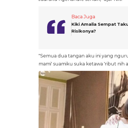
Baca Juga
Kiki Amalia Sempat Tak
Risikonya?
"Semua dua tangan aku ini yang ngurusi
mami' suamiku suka ketawa 'ribut nih a