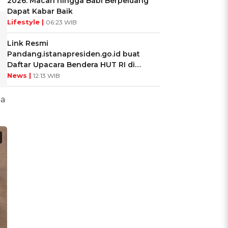
2026: Macan hingga Babi Berpeluang
Dapat Kabar Baik
Lifestyle |
06:23 WIB
Link Resmi
Pandang.istanapresiden.go.id buat
Daftar Upacara Bendera HUT RI di
Istana Negara
News |
12:13 WIB
ta