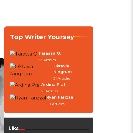
Top Writer Yoursay
Tarassa Q.
33 Articles
Oktavia
Ningrum
31 Articles
Ardina Praf
21 Articles
Ryan Farizzal
20 Articles
Liks