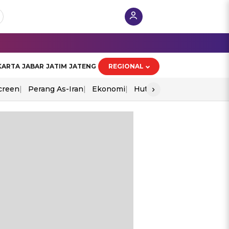
KARTA
JABAR
JATIM
JATENG
REGIONAL
›
creen
Perang As-Iran
Ekonomi
Hut Ri