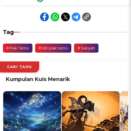
Tag
# Pak Tarno
# istri pak tarno
# Sariyah
CARI TAHU
Kumpulan Kuis Menarik