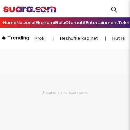
Home
Nasional
Ekonomi
Bola
Otomotif
Entertainment
Tekn
🔥 Trending
Profil
Reshuffle Kabinet
Hut Ri