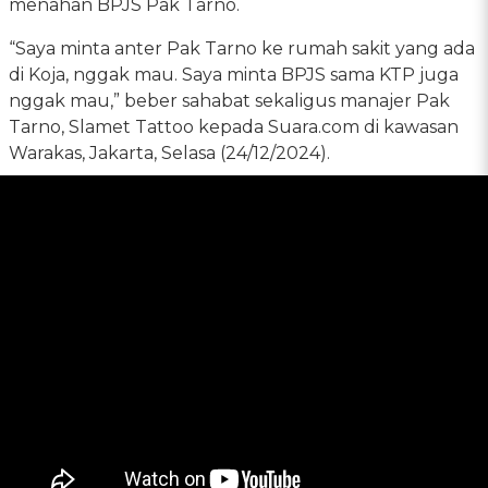
menahan BPJS Pak Tarno.
“Saya minta anter Pak Tarno ke rumah sakit yang ada
di Koja, nggak mau. Saya minta BPJS sama KTP juga
nggak mau,” beber sahabat sekaligus manajer Pak
Tarno, Slamet Tattoo kepada Suara.com di kawasan
Warakas, Jakarta, Selasa (24/12/2024).