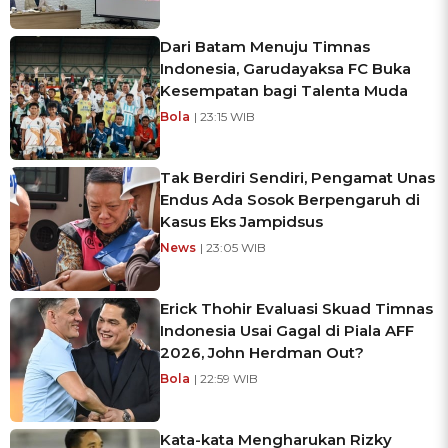
Dari Batam Menuju Timnas
Indonesia, Garudayaksa FC Buka
Kesempatan bagi Talenta Muda
Bola
| 23:15 WIB
Tak Berdiri Sendiri, Pengamat Unas
Endus Ada Sosok Berpengaruh di
Kasus Eks Jampidsus
News
| 23:05 WIB
Erick Thohir Evaluasi Skuad Timnas
Indonesia Usai Gagal di Piala AFF
2026, John Herdman Out?
Bola
| 22:59 WIB
Kata-kata Mengharukan Rizky