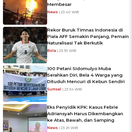
Membesar
News
| 23:40 WIB
Rekor Buruk Timnas Indonesia di
Piala AFF Semakin Panjang, Pemain
Naturalisasi Tak Berkutik
Bola
| 23:39 WIB
100 Petani Sidomulyo Muba
Serahkan Diri, Bela 4 Warga yang
Dituduh Mencuri di Kebun Sendiri
Sumsel
| 23:34 WIB
Eks Penyidik KPK: Kasus Febrie
Adriansyah Harus Dikembangkan
ke Atas, Bawah, dan Samping
News
| 23:29 WIB