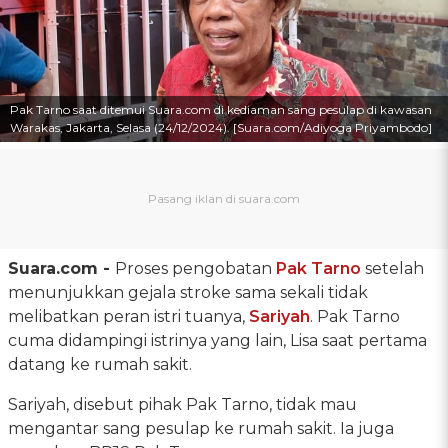
Pak Tarno saat ditemui Suara.com di kediaman sang pesulap di kawasan
Warakas, Jakarta, Selasa (24/12/2024). [Suara.com/Adiyoga Priyambodo]
Suara.com -
Proses pengobatan
Pak Tarno
setelah
menunjukkan gejala stroke sama sekali tidak
melibatkan peran istri tuanya,
Sariyah
. Pak Tarno
cuma didampingi istrinya yang lain, Lisa saat pertama
datang ke rumah sakit.
Sariyah, disebut pihak Pak Tarno, tidak mau
mengantar sang pesulap ke rumah sakit. Ia juga