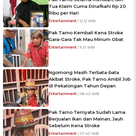
Tua Klaim Cuma Dinafkahi Rp 20
Ribu per Hari
Entertainment
| 12:12 WIB
Pak Tarno Kembali Kena Stroke
Gara-Gara Tak Mau Minum Obat
Entertainment
| 11:31 WIB
Ngomong Masih Terbata-bata
Akibat Stroke, Pak Tarno Ambil Job
di Pekalongan Tahun Depan
Entertainment
| 08:40 WIB
Pak Tarno Ternyata Sudah Lama
Berjualan Ikan dan Mainan, Jauh
Sebelum Kena Stroke
Entertainment
| 07:40 WIB