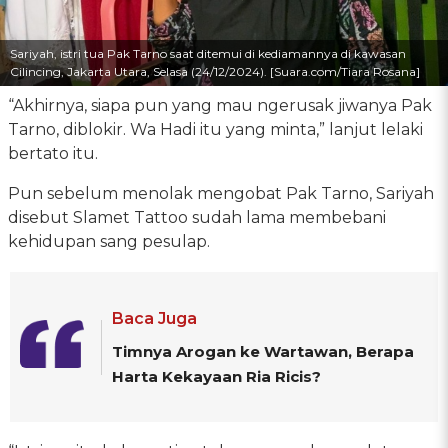
Sariyah, istri tua Pak Tarno saat ditemui di kediamannya di kawasan
Cilincing, Jakarta Utara, Selasa (24/12/2024). [Suara.com/Tiara Rosana]
“Akhirnya, siapa pun yang mau ngerusak jiwanya Pak
Tarno, diblokir. Wa Hadi itu yang minta,” lanjut lelaki
bertato itu.
Pun sebelum menolak mengobat Pak Tarno, Sariyah
disebut Slamet Tattoo sudah lama membebani
kehidupan sang pesulap.
Baca Juga
Timnya Arogan ke Wartawan, Berapa
Harta Kekayaan Ria Ricis?