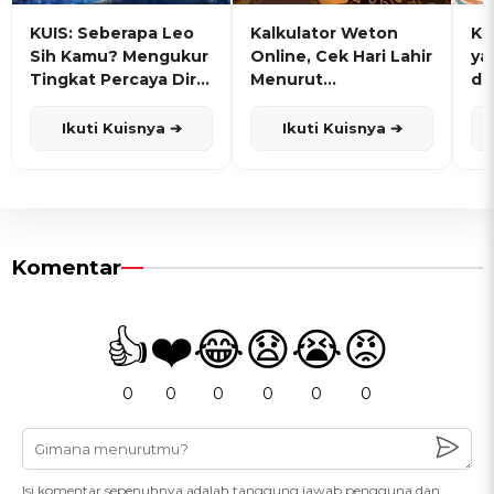
KUIS: Seberapa Leo
Kalkulator Weton
KU
Sih Kamu? Mengukur
Online, Cek Hari Lahir
ya
Tingkat Percaya Diri
Menurut
de
dan Karisma
Penanggalan Jawa
Ikuti Kuisnya ➔
Ikuti Kuisnya ➔
Komentar
👍
❤️
😂
😧
😭
😡
0
0
0
0
0
0
Isi komentar sepenuhnya adalah tanggung jawab pengguna dan