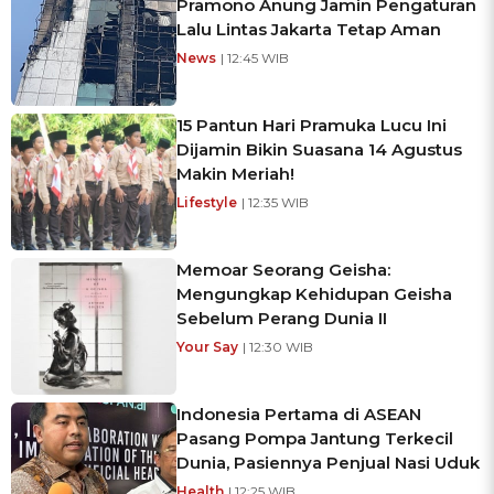
Pramono Anung Jamin Pengaturan
Lalu Lintas Jakarta Tetap Aman
News
| 12:45 WIB
15 Pantun Hari Pramuka Lucu Ini
Dijamin Bikin Suasana 14 Agustus
Makin Meriah!
Lifestyle
| 12:35 WIB
Memoar Seorang Geisha:
Mengungkap Kehidupan Geisha
Sebelum Perang Dunia II
Your Say
| 12:30 WIB
Indonesia Pertama di ASEAN
Pasang Pompa Jantung Terkecil
Dunia, Pasiennya Penjual Nasi Uduk
Health
| 12:25 WIB