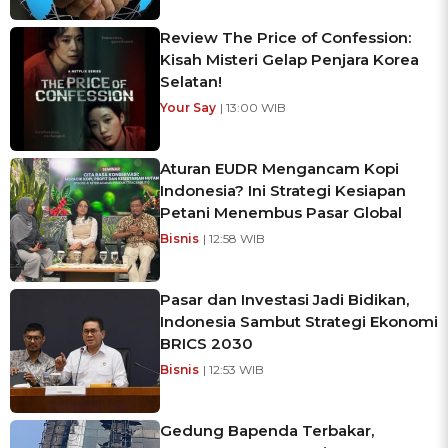
Review The Price of Confession:
Kisah Misteri Gelap Penjara Korea
Selatan!
Your Say
| 13:00 WIB
Aturan EUDR Mengancam Kopi
Indonesia? Ini Strategi Kesiapan
Petani Menembus Pasar Global
Bisnis
| 12:58 WIB
Pasar dan Investasi Jadi Bidikan,
Indonesia Sambut Strategi Ekonomi
BRICS 2030
Bisnis
| 12:53 WIB
Gedung Bapenda Terbakar,