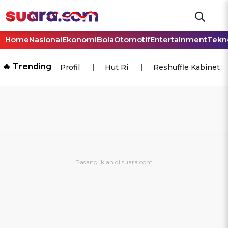
Home
Nasional
Ekonomi
Bola
Otomotif
Entertainment
Tekn
🔥 Trending
Profil
Hut Ri
Reshuffle Kabinet