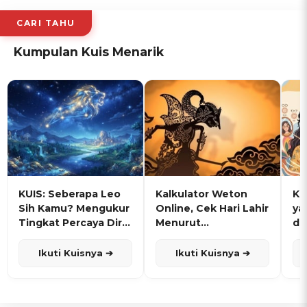
CARI TAHU
Kumpulan Kuis Menarik
KUIS: Seberapa Leo
Kalkulator Weton
KU
Sih Kamu? Mengukur
Online, Cek Hari Lahir
ya
Tingkat Percaya Diri
Menurut
de
dan Karisma
Penanggalan Jawa
Ikuti Kuisnya ➔
Ikuti Kuisnya ➔