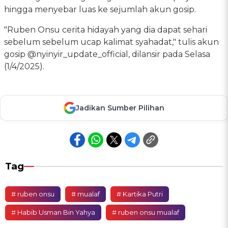
hingga menyebar luas ke sejumlah akun gosip.
"Ruben Onsu cerita hidayah yang dia dapat sehari
sebelum sebelum ucap kalimat syahadat," tulis akun
gosip @nyinyir_update_official, dilansir pada Selasa
(1/4/2025).
Jadikan Sumber Pilihan
Tag
# ruben onsu
# mualaf
# Kartika Putri
# Habib Usman Bin Yahya
# ruben onsu mualaf