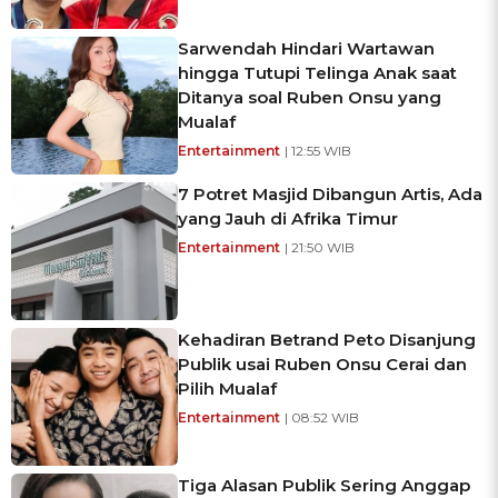
Sarwendah Hindari Wartawan
hingga Tutupi Telinga Anak saat
Ditanya soal Ruben Onsu yang
Mualaf
Entertainment
| 12:55 WIB
7 Potret Masjid Dibangun Artis, Ada
yang Jauh di Afrika Timur
Entertainment
| 21:50 WIB
Kehadiran Betrand Peto Disanjung
Publik usai Ruben Onsu Cerai dan
Pilih Mualaf
Entertainment
| 08:52 WIB
Tiga Alasan Publik Sering Anggap