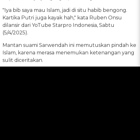
"Iya bib saya mau Islam, jadi di situ habib bengong.
Kartika Putri juga kayak hah," kata Ruben Onsu
dilansir dari YoTube Starpro Indonesia, Sabtu
(5/4/2025).
Mantan suami Sarwendah ini memutuskan pindah ke
Islam, karena merasa menemukan ketenangan yang
sulit diceritakan.