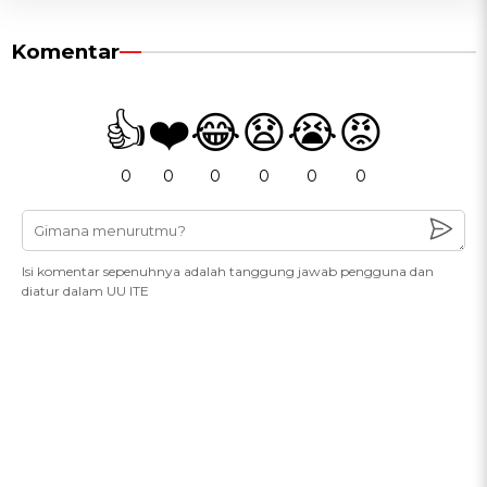
Komentar
👍
❤️
😂
😧
😭
😡
0
0
0
0
0
0
Isi komentar sepenuhnya adalah tanggung jawab pengguna dan
diatur dalam UU ITE