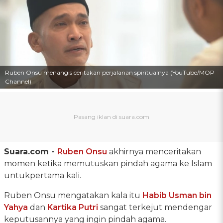
Ruben Onsu menangis ceritakan perjalanan spiritualnya (YouTube/MOP
Channel)
Suara.com -
Ruben Onsu
akhirnya menceritakan
momen ketika memutuskan pindah agama ke Islam
untukpertama kali.
Ruben Onsu mengatakan kala itu
Habib Usman bin
Yahya
dan
Kartika Putri
sangat terkejut mendengar
keputusannya yang ingin pindah agama.