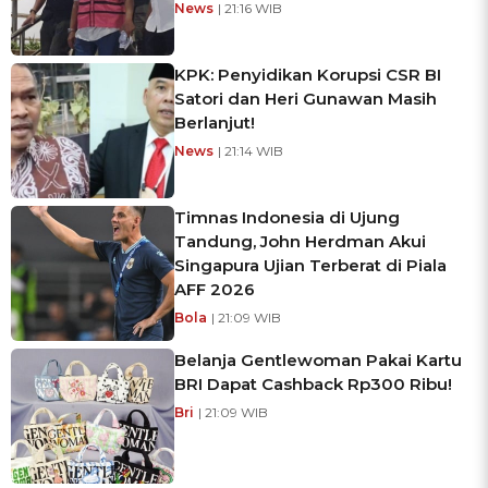
News
| 21:16 WIB
KPK: Penyidikan Korupsi CSR BI
Satori dan Heri Gunawan Masih
Berlanjut!
News
| 21:14 WIB
Timnas Indonesia di Ujung
Tandung, John Herdman Akui
Singapura Ujian Terberat di Piala
AFF 2026
Bola
| 21:09 WIB
Belanja Gentlewoman Pakai Kartu
BRI Dapat Cashback Rp300 Ribu!
Bri
| 21:09 WIB