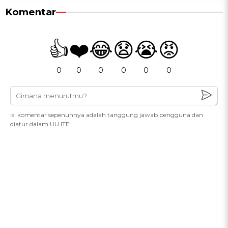
Komentar
👍
❤️
😂
😧
😭
😡
0
0
0
0
0
0
Isi komentar sepenuhnya adalah tanggung jawab pengguna dan
diatur dalam UU ITE