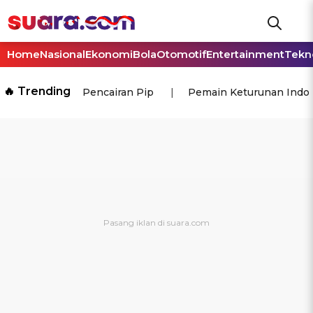
Home
Nasional
Ekonomi
Bola
Otomotif
Entertainment
Tekn
🔥 Trending
Pencairan Pip
Pemain Keturunan Indo