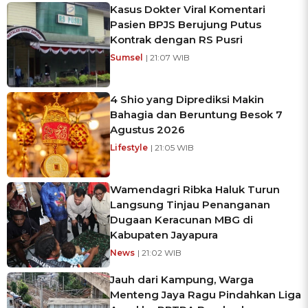
Kasus Dokter Viral Komentari
Pasien BPJS Berujung Putus
Kontrak dengan RS Pusri
Sumsel
| 21:07 WIB
4 Shio yang Diprediksi Makin
Bahagia dan Beruntung Besok 7
Agustus 2026
Lifestyle
| 21:05 WIB
Wamendagri Ribka Haluk Turun
Langsung Tinjau Penanganan
Dugaan Keracunan MBG di
Kabupaten Jayapura
News
| 21:02 WIB
Jauh dari Kampung, Warga
Menteng Jaya Ragu Pindahkan Liga