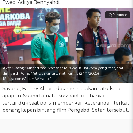
Twedi Aditya Bennyahdi.
Perbesar
Aktor Fachry Albar dihadirkan saat Rilis kasus Narkoba yang menjerat
dirinya di Polres Metro Jakarta Barat, Kamis (24/4/2025).
[Suara.com/Alfian Winanto]
Sayang, Fachry Albar tidak mengatakan satu kata
apapun. Suami Renata Kusmanto ini hanya
tertunduk saat polisi memberikan keterangan terkait
penangkapan bintang film Pengabdi Setan tersebut.