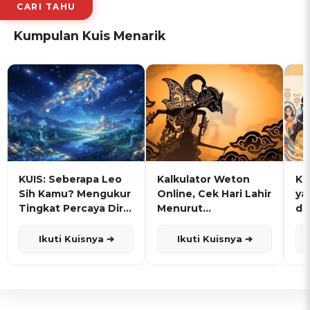
CARI TAHU
Kumpulan Kuis Menarik
KUIS: Seberapa Leo
Kalkulator Weton
KU
Sih Kamu? Mengukur
Online, Cek Hari Lahir
ya
Tingkat Percaya Diri
Menurut
de
dan Karisma
Penanggalan Jawa
Ikuti Kuisnya ➔
Ikuti Kuisnya ➔