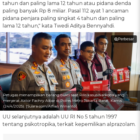
tahun dan paling lama 12 tahun atau pidana denda
paling banyak Rp 8 miliar. Pasal 112 ayat 1 ancaman
pidana penjara paling singkat 4 tahun dan paling
lama 12 tahun," kata Twedi Aditya Bennyahdi.
Perbesar
Petugas menampilkan barang bukti saat Rilis kasus Narkoba yang
menjerat Aktor Fachry Albar di Polres Metro Jakarta Barat, Kamis
(24/4/2025). [Suara.com/Alfian Winanto]
UU selanjutnya adalah UU RI No 5 tahun 1997
tentang psikotropika, terkait kepemilikan alprazolam.