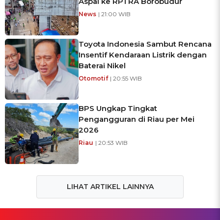
Aspal ke RPTRA Borobudur
News
| 21:00 WIB
Toyota Indonesia Sambut Rencana
Insentif Kendaraan Listrik dengan
Baterai Nikel
Otomotif
| 20:55 WIB
BPS Ungkap Tingkat
Pengangguran di Riau per Mei
2026
Riau
| 20:53 WIB
LIHAT ARTIKEL LAINNYA