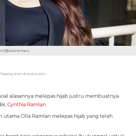
am/@ollaramlan)
soal alasannya melepas hijab justru membuatnya
ik,
Cynthia Ramlan
.
n utama Olla Ramlan melepas hijab yang telah
.