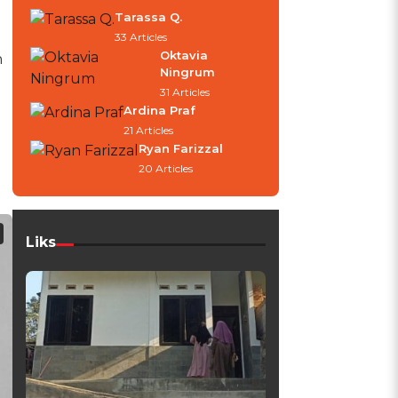
Tarassa Q.
33 Articles
Oktavia
h
Ningrum
31 Articles
Ardina Praf
21 Articles
Ryan Farizzal
20 Articles
Liks