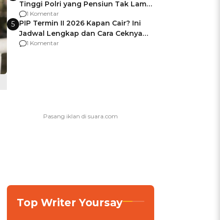
Tinggi Polri yang Pensiun Tak Lama
Usai Jadi Brigjen
1 Komentar
PIP Termin II 2026 Kapan Cair? Ini
5
Jadwal Lengkap dan Cara Ceknya
agar Dana Tidak Hangus!
1 Komentar
Top Writer Yoursay