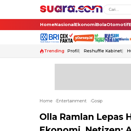
Home
Nasional
Ekonomi
Bola
Otomotif
Trending
Profil
Reshuffle Kabinet
H
Home
Entertainment
Gosip
Olla Ramlan Lepas 
Ekonomi, Netizen: 