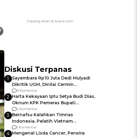
Diskusi Terpanas
Sayembara Rp10 Juta Dedi Mulyadi
1
Dikritik UGM, Dinilai Cermin
Gagalnya Negara Jamin Keamanan
6 Komentar
Harta Kekayaan Iptu Setya Budi Dias,
2
Oknum KPK Pemeras Bupati
Pemalang
2 Komentar
Bernafsu Kalahkan Timnas
3
Indonesia, Pelatih Vietnam
Berencana Pakai Jimat di Pakansari
1 Komentar
Mengenal Lisda Cancer, Perwira
4