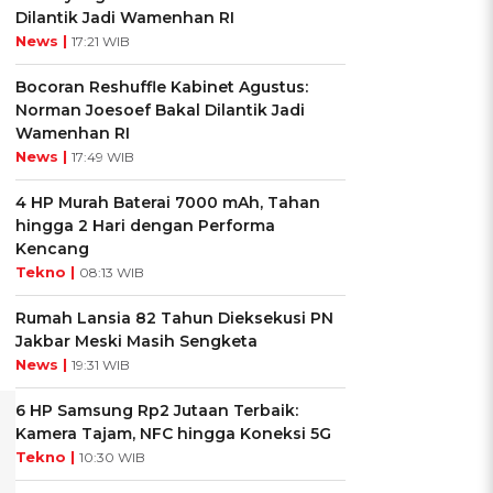
Dilantik Jadi Wamenhan RI
News |
17:21 WIB
Bocoran Reshuffle Kabinet Agustus:
Norman Joesoef Bakal Dilantik Jadi
Wamenhan RI
News |
17:49 WIB
4 HP Murah Baterai 7000 mAh, Tahan
hingga 2 Hari dengan Performa
Kencang
Tekno |
08:13 WIB
Rumah Lansia 82 Tahun Dieksekusi PN
Jakbar Meski Masih Sengketa
News |
19:31 WIB
6 HP Samsung Rp2 Jutaan Terbaik:
Kamera Tajam, NFC hingga Koneksi 5G
Tekno |
10:30 WIB