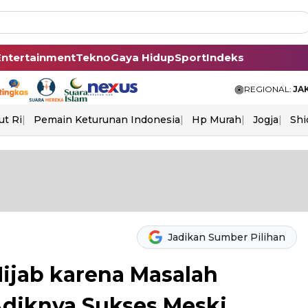
Entertainment
Tekno
Gaya Hidup
Sport
Indeks
REGIONAL:
JA
ut Ri
Pemain Keturunan Indonesia
Hp Murah
Jogja
Shi
Jadikan Sumber Pilihan
Hijab karena Masalah
Adiknya Sukses Meski