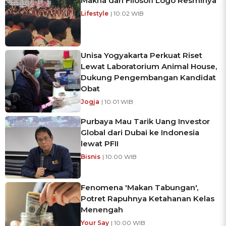
Makna dan Filosofi Logo Resminya
Lifestyle
| 10:02 WIB
Unisa Yogyakarta Perkuat Riset
Lewat Laboratorium Animal House,
Dukung Pengembangan Kandidat
Obat
Jogja
| 10:01 WIB
Purbaya Mau Tarik Uang Investor
Global dari Dubai ke Indonesia
lewat PFII
Bisnis
| 10:00 WIB
Fenomena 'Makan Tabungan',
Potret Rapuhnya Ketahanan Kelas
Menengah
Your Say
| 10:00 WIB