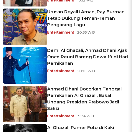
Entertainment
| 10:12 WIB
Urusan Royalti Aman, Pay Burman
Tetap Dukung Teman-Teman
Pengarang Lagu
Entertainment
| 20:35 WIB
Demi Al Ghazali, Ahmad Dhani Ajak
Once Reuni Bareng Dewa 19 di Hari
Pernikahan
Entertainment
| 20:01 WIB
Ahmad Dhani Bocorkan Tanggal
Pernikahan Al Ghazali, Bakal
Undang Presiden Prabowo Jadi
Saksi
Entertainment
| 19:34 WIB
Al Ghazali Pamer Foto di Kaki