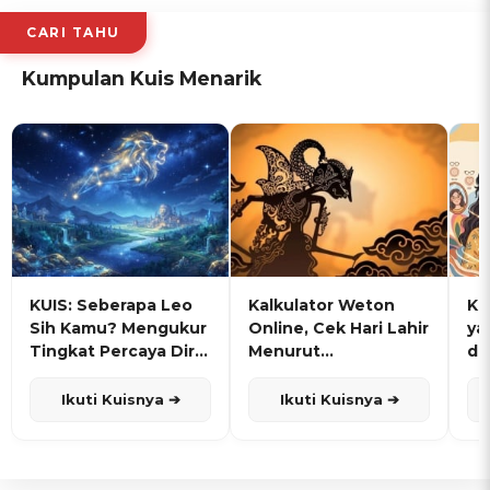
CARI TAHU
Kumpulan Kuis Menarik
KUIS: Seberapa Leo
Kalkulator Weton
KU
Sih Kamu? Mengukur
Online, Cek Hari Lahir
ya
Tingkat Percaya Diri
Menurut
de
dan Karisma
Penanggalan Jawa
Ikuti Kuisnya ➔
Ikuti Kuisnya ➔