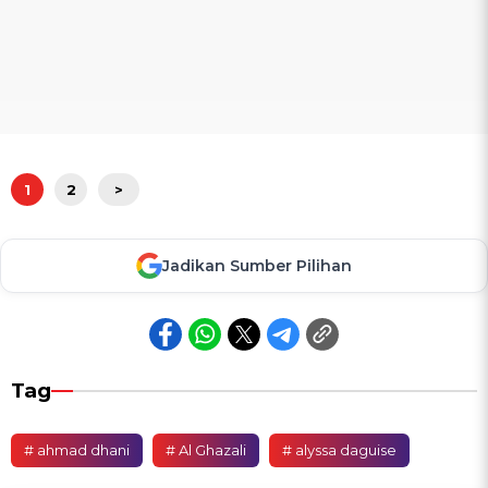
1
2
>
Jadikan Sumber Pilihan
Tag
# ahmad dhani
# Al Ghazali
# alyssa daguise