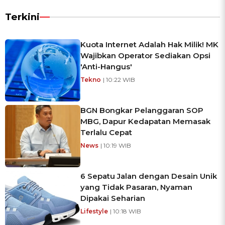
Terkini
Kuota Internet Adalah Hak Milik! MK
Wajibkan Operator Sediakan Opsi
'Anti-Hangus'
Tekno
| 10:22 WIB
BGN Bongkar Pelanggaran SOP
MBG, Dapur Kedapatan Memasak
Terlalu Cepat
News
| 10:19 WIB
6 Sepatu Jalan dengan Desain Unik
yang Tidak Pasaran, Nyaman
Dipakai Seharian
Lifestyle
| 10:18 WIB