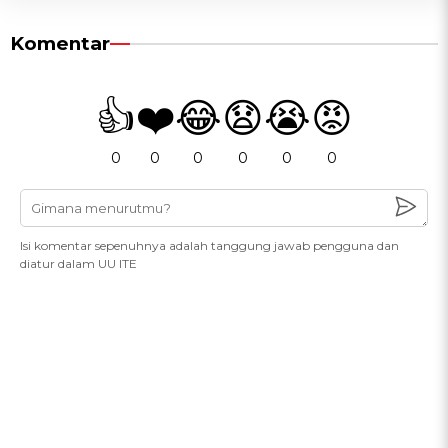
Komentar
👍
❤️
😂
😧
😭
😡
0
0
0
0
0
0
Isi komentar sepenuhnya adalah tanggung jawab pengguna dan
diatur dalam UU ITE