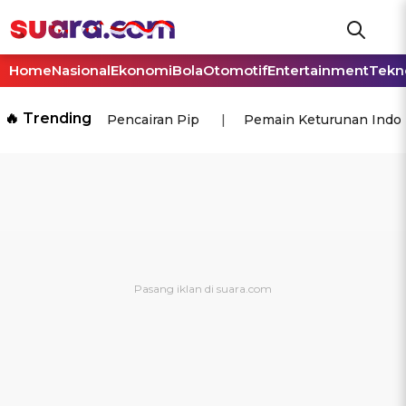
Home
Nasional
Ekonomi
Bola
Otomotif
Entertainment
Tekn
🔥 Trending
Pencairan Pip
Pemain Keturunan Indo