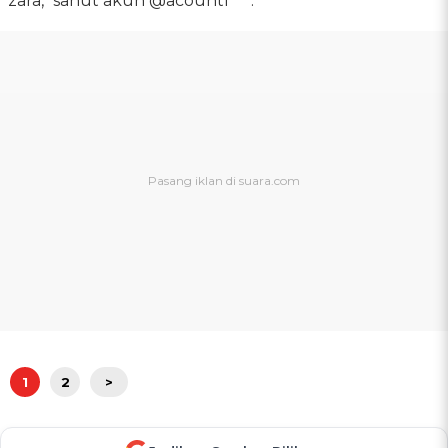
zara," sahut akun @acountf***.
1
2
>