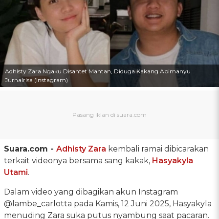
Adhisty Zara Ngaku Disantet Mantan, Diduga Kakang Abimanyu
Jurnalrisa (Instagram)
Suara.com -
Adhisty Zara
kembali ramai dibicarakan
terkait videonya bersama sang kakak,
Hasyakyla
Utami
.
Dalam video yang dibagikan akun Instagram
@lambe_carlotta pada Kamis, 12 Juni 2025, Hasyakyla
menuding Zara suka putus nyambung saat pacaran.