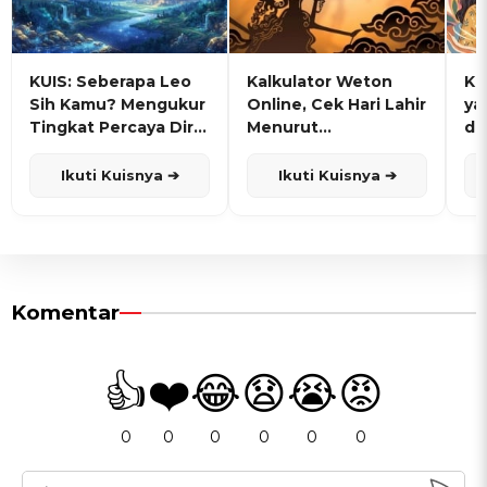
KUIS: Seberapa Leo
Kalkulator Weton
KU
Sih Kamu? Mengukur
Online, Cek Hari Lahir
ya
Tingkat Percaya Diri
Menurut
de
dan Karisma
Penanggalan Jawa
Ikuti Kuisnya ➔
Ikuti Kuisnya ➔
Komentar
👍
❤️
😂
😧
😭
😡
0
0
0
0
0
0