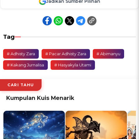
Jadikan Sumber Pilihan
Tag
# Adhisty Zara
# Pacar Adhisty Zara
# Abimanyu
# Kakang Jurnalisa
# Hasyakyla Utami
CARI TAHU
Kumpulan Kuis Menarik