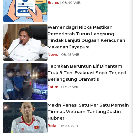
Bisnis
| 08:49 WIB
Wamendagri Ribka Pastikan
Pemerintah Turun Langsung
Tindak Lanjuti Dugaan Keracunan
Makanan Jayapura
News
| 08:45 WIB
Tabrakan Beruntun Elf Dihantam
Truk 9 Ton, Evakuasi Sopir Terjepit
Berlangsung Dramatis
Jatim
| 08:37 WIB
Makin Panas! Satu Per Satu Pemain
Timnas Vietnam Tantang Justin
Hubner
Bola
| 08:34 WIB