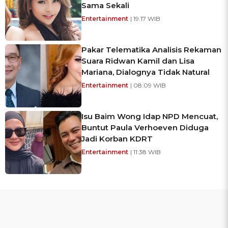
Sama Sekali
Entertainment
| 19:17 WIB
Pakar Telematika Analisis Rekaman
Suara Ridwan Kamil dan Lisa
Mariana, Dialognya Tidak Natural
Entertainment
| 08:09 WIB
Isu Baim Wong Idap NPD Mencuat,
Buntut Paula Verhoeven Diduga
Jadi Korban KDRT
Entertainment
| 11:38 WIB