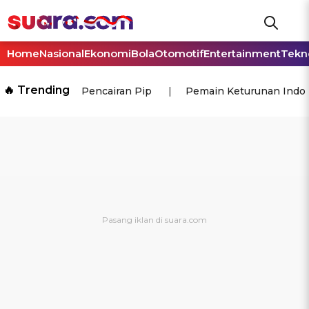
Home
Nasional
Ekonomi
Bola
Otomotif
Entertainment
Tekn
🔥 Trending
Pencairan Pip
Pemain Keturunan Indo