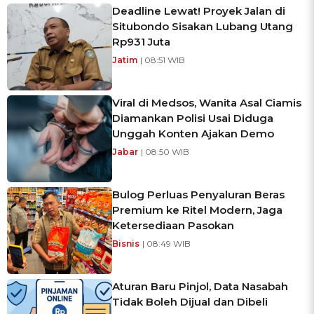
Deadline Lewat! Proyek Jalan di
Situbondo Sisakan Lubang Utang
Rp931 Juta
Jatim
| 08:51 WIB
Viral di Medsos, Wanita Asal Ciamis
Diamankan Polisi Usai Diduga
Unggah Konten Ajakan Demo
Jabar
| 08:50 WIB
Bulog Perluas Penyaluran Beras
Premium ke Ritel Modern, Jaga
Ketersediaan Pasokan
Bisnis
| 08:49 WIB
Aturan Baru Pinjol, Data Nasabah
Tidak Boleh Dijual dan Dibeli