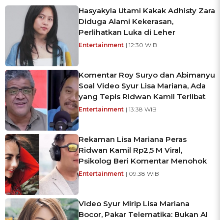
Hasyakyla Utami Kakak Adhisty Zara
Diduga Alami Kekerasan,
Perlihatkan Luka di Leher
Entertainment
| 12:30 WIB
Komentar Roy Suryo dan Abimanyu
Soal Video Syur Lisa Mariana, Ada
yang Tepis Ridwan Kamil Terlibat
Entertainment
| 13:38 WIB
Rekaman Lisa Mariana Peras
Ridwan Kamil Rp2,5 M Viral,
Psikolog Beri Komentar Menohok
Entertainment
| 09:38 WIB
Video Syur Mirip Lisa Mariana
Bocor, Pakar Telematika: Bukan AI