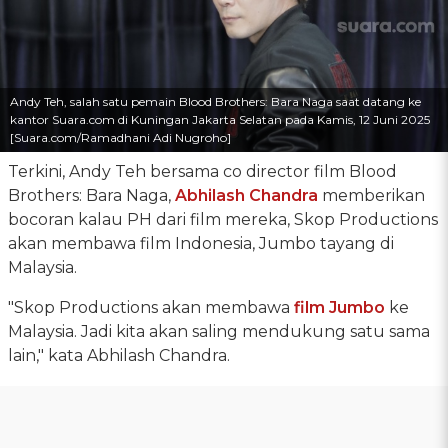
Andy Teh, salah satu pemain Blood Brothers: Bara Naga saat datang ke
kantor Suara.com di Kuningan Jakarta Selatan pada Kamis, 12 Juni 2025
[Suara.com/Ramadhani Adi Nugroho]
Terkini, Andy Teh bersama co director film Blood
Brothers: Bara Naga,
Abhilash Chandra
memberikan
bocoran kalau PH dari film mereka, Skop Productions
akan membawa film Indonesia, Jumbo tayang di
Malaysia.
"Skop Productions akan membawa
film Jumbo
ke
Malaysia. Jadi kita akan saling mendukung satu sama
lain," kata Abhilash Chandra.