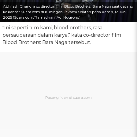
Abhilash Chandra co director, film Blood Brothers: Bara Naga saat datang
ke kantor Suara.com di Kuningan Jakarta Selatan pada Kamis, 12 Juni
2025 [Suara.com/Ramadhani Adi Nugroho]
"Ini seperti film kami, blood brothers, rasa
persaudaraan dalam karya," kata co-director film
Blood Brothers: Bara Naga tersebut.