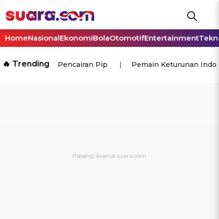
Home
Nasional
Ekonomi
Bola
Otomotif
Entertainment
Tekn
🔥 Trending
Pencairan Pip
Pemain Keturunan Indo