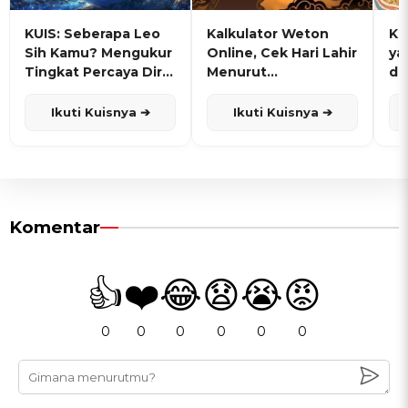
KUIS: Seberapa Leo
Kalkulator Weton
KU
Sih Kamu? Mengukur
Online, Cek Hari Lahir
ya
Tingkat Percaya Diri
Menurut
de
dan Karisma
Penanggalan Jawa
Ikuti Kuisnya ➔
Ikuti Kuisnya ➔
Komentar
👍
❤️
😂
😧
😭
😡
0
0
0
0
0
0