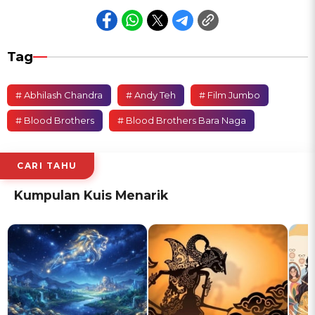
Tag
# Abhilash Chandra
# Andy Teh
# Film Jumbo
# Blood Brothers
# Blood Brothers Bara Naga
CARI TAHU
Kumpulan Kuis Menarik