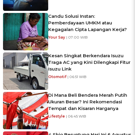
Candu Solusi Instan:
Pemberdayaan UMKM atau
Kegagalan Cipta Lapangan Kerja?
Your Say
| 07:00 WIB
Kesan Singkat Berkendara Isuzu
Traga AC yang Kini Dilengkapi Fitur
Isuzu Link
Otomotif
| 06:51 WIB
Di Mana Beli Bendera Merah Putih
Ukuran Besar? Ini Rekomendasi
Tempat dan Kisaran Harganya
Lifestyle
| 06:45 WIB
4 Shio Beruntung Hari Ini 6 Agustus