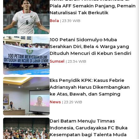
Piala AFF Semakin Panjang, Pemain
Naturalisasi Tak Berkutik
Bola
| 23:39 WIB
100 Petani Sidomulyo Muba
Serahkan Diri, Bela 4 Warga yang
Dituduh Mencuri di Kebun Sendiri
Sumsel
| 23:34 WIB
Eks Penyidik KPK: Kasus Febrie
Adriansyah Harus Dikembangkan
ke Atas, Bawah, dan Samping
News
| 23:29 WIB
Dari Batam Menuju Timnas
Indonesia, Garudayaksa FC Buka
Kesempatan bagi Talenta Muda