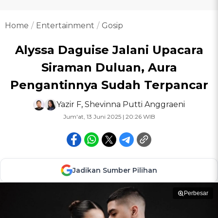
Home
Entertainment
Gosip
Alyssa Daguise Jalani Upacara
Siraman Duluan, Aura
Pengantinnya Sudah Terpancar
Yazir F
,
Shevinna Putti Anggraeni
Jum'at, 13 Juni 2025 | 20:26 WIB
Jadikan Sumber Pilihan
Perbesar