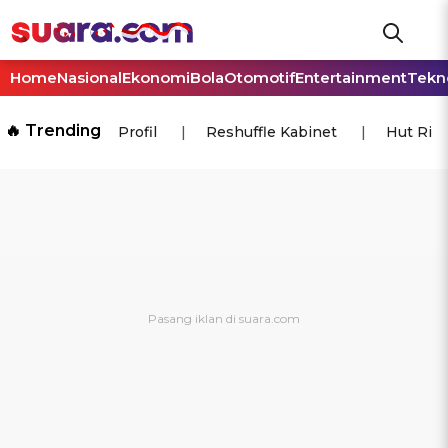
Home
Nasional
Ekonomi
Bola
Otomotif
Entertainment
Tekn
🔥 Trending
Profil
Reshuffle Kabinet
Hut Ri