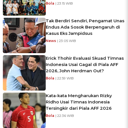
Bola
| 23:15 WIB
Tak Berdiri Sendiri, Pengamat Unas
Endus Ada Sosok Berpengaruh di
Kasus Eks Jampidsus
News
| 23:05 WIB
Erick Thohir Evaluasi Skuad Timnas
Indonesia Usai Gagal di Piala AFF
2026, John Herdman Out?
Bola
| 22:59 WIB
Kata-kata Mengharukan Rizky
Ridho Usai Timnas Indonesia
Tersingkir dari Piala AFF 2026
Bola
| 22:36 WIB