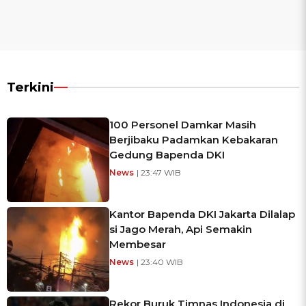
Terkini
100 Personel Damkar Masih
Berjibaku Padamkan Kebakaran
Gedung Bapenda DKI
News
| 23:47 WIB
Kantor Bapenda DKI Jakarta Dilalap
si Jago Merah, Api Semakin
Membesar
News
| 23:40 WIB
Rekor Buruk Timnas Indonesia di