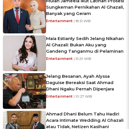
Mulan Jameela Ikut Latihan Prosesi
Sungkeman Pernikahan Al Ghazali,
Banyak yang Geram
Entertainment
| 18:51 WIB
Maia Estianty Sedih Jelang Nikahan
Al Ghazali: Bukan Aku yang
Gandeng Tanganmu di Pelaminan
Entertainment
| 15:29 WIB
Jelang Besanan, Ayah Alyssa
Daguise Bereaksi Saat Ahmad
Dhani Ngaku Pernah Dipenjara
Entertainment
| 10:27 WIB
Ahmad Dhani Belum Tahu Hadiri
Acara Intimate Wedding Al Ghazali
atau Tidak, Netizen Kasihani