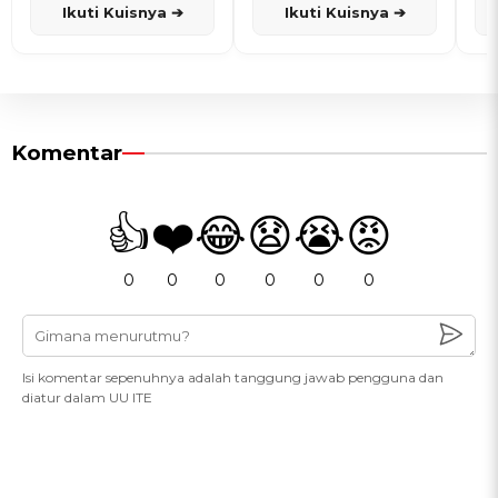
Ikuti Kuisnya ➔
Ikuti Kuisnya ➔
Komentar
👍
❤️
😂
😧
😭
😡
0
0
0
0
0
0
Isi komentar sepenuhnya adalah tanggung jawab pengguna dan
diatur dalam UU ITE