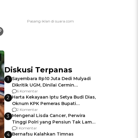
Diskusi Terpanas
Sayembara Rp10 Juta Dedi Mulyadi
1
Dikritik UGM, Dinilai Cermin
Gagalnya Negara Jamin Keamanan
6 Komentar
Harta Kekayaan Iptu Setya Budi Dias,
2
Oknum KPK Pemeras Bupati
Pemalang
2 Komentar
Mengenal Lisda Cancer, Perwira
3
Tinggi Polri yang Pensiun Tak Lama
Usai Jadi Brigjen
1 Komentar
Bernafsu Kalahkan Timnas
4