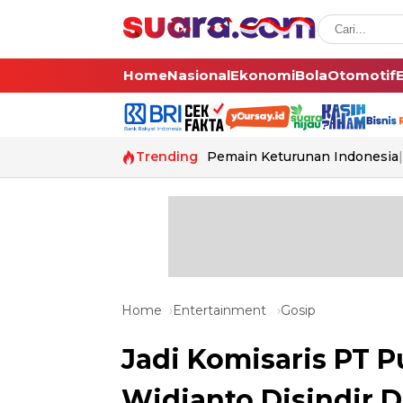
Home
Nasional
Ekonomi
Bola
Otomotif
Trending
Pemain Keturunan Indonesia
Home
Entertainment
Gosip
Jadi Komisaris PT P
Widianto Disindir 