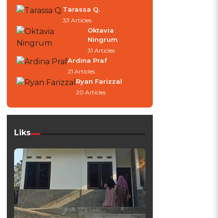
Tarassa Q.
33 Articles
Oktavia
Ningrum
31 Articles
Ardina Praf
21 Articles
Ryan Farizzal
20 Articles
Liks