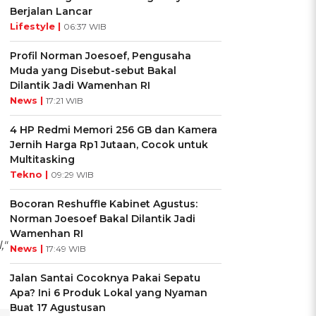
Berjalan Lancar
Lifestyle |
06:37 WIB
Profil Norman Joesoef, Pengusaha
Muda yang Disebut-sebut Bakal
Dilantik Jadi Wamenhan RI
News |
17:21 WIB
4 HP Redmi Memori 256 GB dan Kamera
Jernih Harga Rp1 Jutaan, Cocok untuk
Multitasking
Tekno |
09:29 WIB
Bocoran Reshuffle Kabinet Agustus:
Norman Joesoef Bakal Dilantik Jadi
Wamenhan RI
,"
News |
17:49 WIB
Jalan Santai Cocoknya Pakai Sepatu
Apa? Ini 6 Produk Lokal yang Nyaman
Buat 17 Agustusan