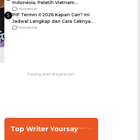
Indonesia, Pelatih Vietnam
Berencana Pakai Jimat di Pakansari
1 Komentar
PIP Termin II 2026 Kapan Cair? Ini
5
Jadwal Lengkap dan Cara Ceknya
agar Dana Tidak Hangus!
1 Komentar
Top Writer Yoursay