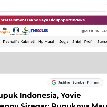
Entertainment
Tekno
Gaya Hidup
Sport
Indeks
REGIONAL:
JA
Reshuffle Kabinet
Hp Murah
Jogja
Shio
Profil
Suns
Jadikan Sumber Pilihan
upuk Indonesia, Yovie
Denny Siregar: Pupuknya Ma