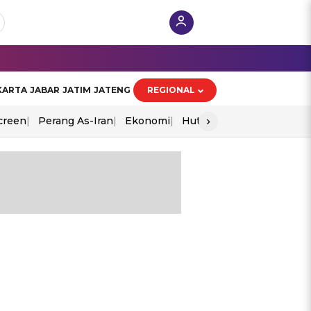
KARTA
JABAR
JATIM
JATENG
REGIONAL
›
creen
Perang As-Iran
Ekonomi
Hut Ri
u