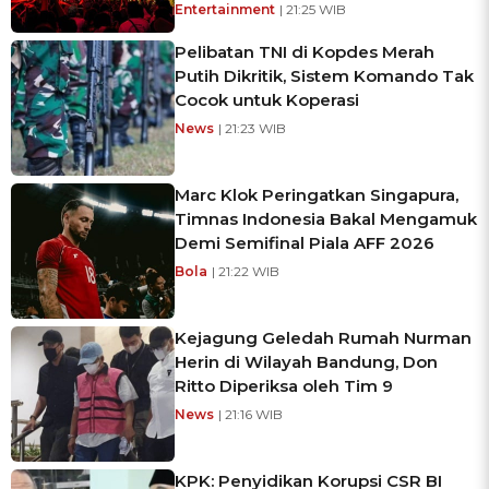
Entertainment
| 21:25 WIB
Pelibatan TNI di Kopdes Merah
Putih Dikritik, Sistem Komando Tak
Cocok untuk Koperasi
News
| 21:23 WIB
Marc Klok Peringatkan Singapura,
Timnas Indonesia Bakal Mengamuk
Demi Semifinal Piala AFF 2026
Bola
| 21:22 WIB
Kejagung Geledah Rumah Nurman
Herin di Wilayah Bandung, Don
Ritto Diperiksa oleh Tim 9
News
| 21:16 WIB
KPK: Penyidikan Korupsi CSR BI