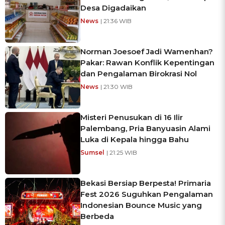
Desa Digadaikan
News
| 21:36 WIB
Norman Joesoef Jadi Wamenhan?
Pakar: Rawan Konflik Kepentingan
dan Pengalaman Birokrasi Nol
News
| 21:30 WIB
Misteri Penusukan di 16 Ilir
Palembang, Pria Banyuasin Alami
Luka di Kepala hingga Bahu
Sumsel
| 21:25 WIB
Bekasi Bersiap Berpesta! Primaria
Fest 2026 Suguhkan Pengalaman
Indonesian Bounce Music yang
Berbeda