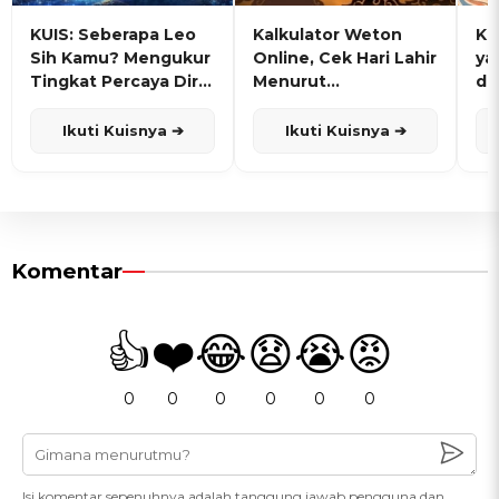
KUIS: Seberapa Leo
Kalkulator Weton
KU
Sih Kamu? Mengukur
Online, Cek Hari Lahir
ya
Tingkat Percaya Diri
Menurut
de
dan Karisma
Penanggalan Jawa
Ikuti Kuisnya ➔
Ikuti Kuisnya ➔
Komentar
👍
❤️
😂
😧
😭
😡
0
0
0
0
0
0
Isi komentar sepenuhnya adalah tanggung jawab pengguna dan