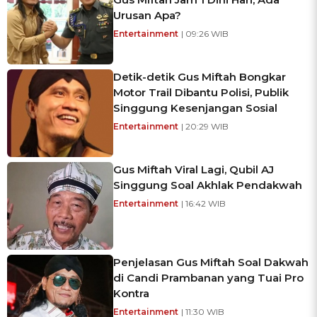
Urusan Apa?
Entertainment
| 09:26 WIB
Detik-detik Gus Miftah Bongkar
Motor Trail Dibantu Polisi, Publik
Singgung Kesenjangan Sosial
Entertainment
| 20:29 WIB
Gus Miftah Viral Lagi, Qubil AJ
Singgung Soal Akhlak Pendakwah
Entertainment
| 16:42 WIB
Penjelasan Gus Miftah Soal Dakwah
di Candi Prambanan yang Tuai Pro
Kontra
Entertainment
| 11:30 WIB