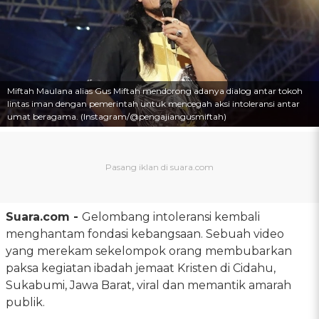
Miftah Maulana alias Gus Miftah mendorong adanya dialog antar tokoh
lintas iman dengan pemerintah untuk mencegah aksi intoleransi antar
umat beragama. (Instagram/@pengajiangusmiftah)
Suara.com -
Gelombang intoleransi kembali
menghantam fondasi kebangsaan. Sebuah video
yang merekam sekelompok orang membubarkan
paksa kegiatan ibadah jemaat Kristen di Cidahu,
Sukabumi, Jawa Barat, viral dan memantik amarah
publik.