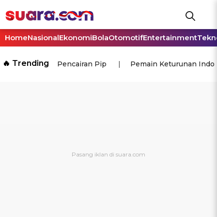
Home
Nasional
Ekonomi
Bola
Otomotif
Entertainment
Tekn
🔥 Trending
Pencairan Pip
Pemain Keturunan Indo