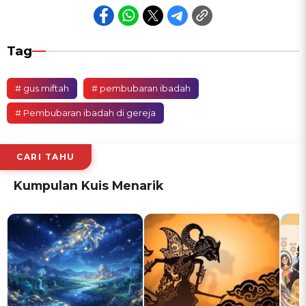
Tag
# gus miftah
# pembubaran ibadah
# Pembubaran ibadah di gereja
CARI TAHU
Kumpulan Kuis Menarik