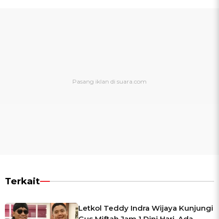
Terkait
Letkol Teddy Indra Wijaya Kunjungi
Gus Miftah Jam 1 Dini Hari, Ada