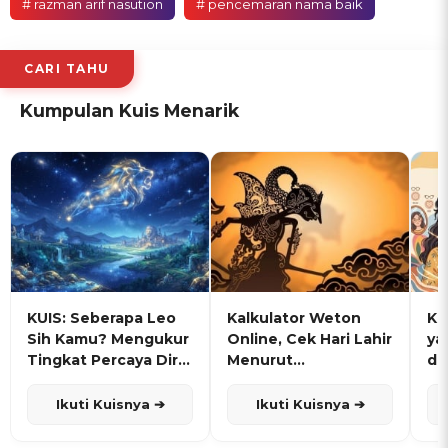
# razman arif nasution
# pencemaran nama baik
CARI TAHU
Kumpulan Kuis Menarik
KUIS: Seberapa Leo
Kalkulator Weton
KU
Sih Kamu? Mengukur
Online, Cek Hari Lahir
ya
Tingkat Percaya Diri
Menurut
de
dan Karisma
Penanggalan Jawa
Ikuti Kuisnya ➔
Ikuti Kuisnya ➔