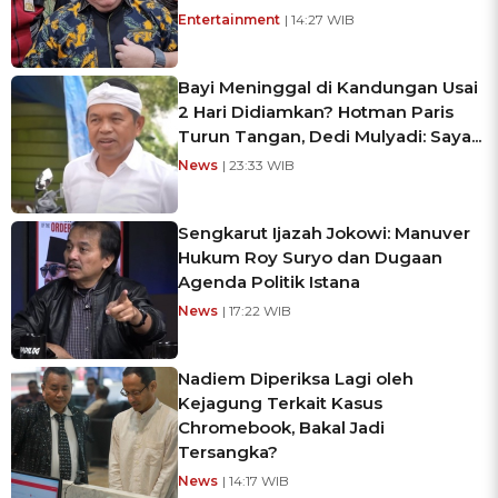
Entertainment
| 14:27 WIB
Bayi Meninggal di Kandungan Usai
2 Hari Didiamkan? Hotman Paris
Turun Tangan, Dedi Mulyadi: Saya...
News
| 23:33 WIB
Sengkarut Ijazah Jokowi: Manuver
Hukum Roy Suryo dan Dugaan
Agenda Politik Istana
News
| 17:22 WIB
Nadiem Diperiksa Lagi oleh
Kejagung Terkait Kasus
Chromebook, Bakal Jadi
Tersangka?
News
| 14:17 WIB