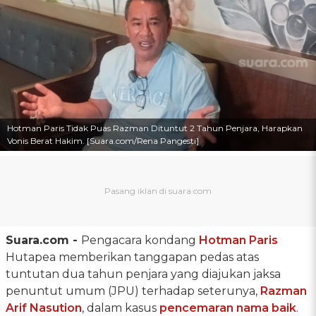
Hotman Paris Tidak Puas Razman Dituntut 2 Tahun Penjara, Harapkan
Vonis Berat Hakim. [Suara.com/Rena Pangesti]
Suara.com -
Pengacara kondang
Hotman Paris
Hutapea memberikan tanggapan pedas atas
tuntutan dua tahun penjara yang diajukan jaksa
penuntut umum (JPU) terhadap seterunya,
Razman
Arif Nasution
, dalam kasus
pencemaran nama baik
.