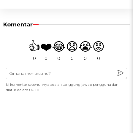
Komentar
👍
❤️
😂
😧
😭
😡
0
0
0
0
0
0
Isi komentar sepenuhnya adalah tanggung jawab pengguna dan
diatur dalam UU ITE