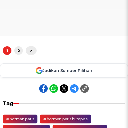
1
2
>
Jadikan Sumber Pilihan
Tag
# hotman paris
# hotman paris hutapea