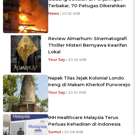
Terbakar, 70 Petugas Dikerahkan
News
| 20:52 WIB
Review Almarhum: Sinematografi
Thriller Misteri Bernyawa Kearifan
Lokal
Your Say
| 20:45 WIB
Napak Tilas Jejak Kolonial Londo
Ireng di Makam Kherkof Purworejo
Your Say
| 20:10 WIB
IHH Healthcare Malaysia Terus
Perluas Kehadiran di Indonesia
Sumut
| 20:06 WIB