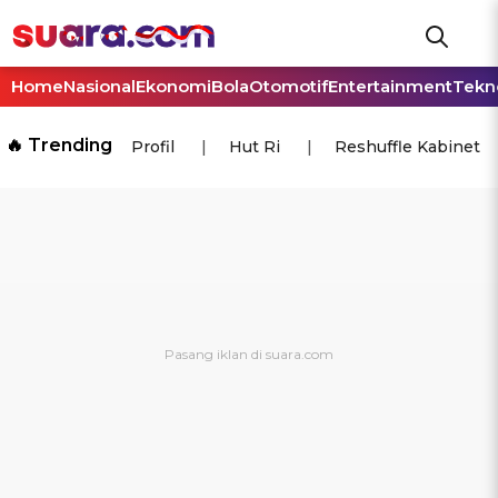
Home
Nasional
Ekonomi
Bola
Otomotif
Entertainment
Tekn
🔥 Trending
Profil
Hut Ri
Reshuffle Kabinet