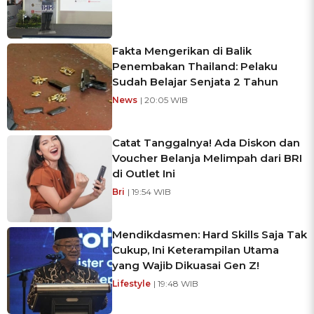
Fakta Mengerikan di Balik
Penembakan Thailand: Pelaku
Sudah Belajar Senjata 2 Tahun
News
| 20:05 WIB
Catat Tanggalnya! Ada Diskon dan
Voucher Belanja Melimpah dari BRI
di Outlet Ini
Bri
| 19:54 WIB
Mendikdasmen: Hard Skills Saja Tak
Cukup, Ini Keterampilan Utama
yang Wajib Dikuasai Gen Z!
Lifestyle
| 19:48 WIB