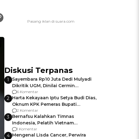
Diskusi Terpanas
Sayembara Rp10 Juta Dedi Mulyadi
1
Dikritik UGM, Dinilai Cermin
Gagalnya Negara Jamin Keamanan
6 Komentar
Harta Kekayaan Iptu Setya Budi Dias,
2
Oknum KPK Pemeras Bupati
Pemalang
2 Komentar
Bernafsu Kalahkan Timnas
3
Indonesia, Pelatih Vietnam
Berencana Pakai Jimat di Pakansari
1 Komentar
Mengenal Lisda Cancer, Perwira
4