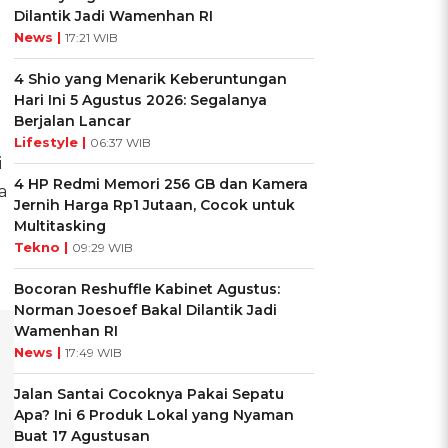
Dilantik Jadi Wamenhan RI
News |
17:21 WIB
4 Shio yang Menarik Keberuntungan
Hari Ini 5 Agustus 2026: Segalanya
Berjalan Lancar
Lifestyle |
06:37 WIB
i
4 HP Redmi Memori 256 GB dan Kamera
a
Jernih Harga Rp1 Jutaan, Cocok untuk
Multitasking
Tekno |
09:29 WIB
Bocoran Reshuffle Kabinet Agustus:
Norman Joesoef Bakal Dilantik Jadi
Wamenhan RI
News |
17:49 WIB
Jalan Santai Cocoknya Pakai Sepatu
Apa? Ini 6 Produk Lokal yang Nyaman
Buat 17 Agustusan