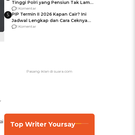
Tinggi Polri yang Pensiun Tak Lama
Usai Jadi Brigjen
1 Komentar
PIP Termin II 2026 Kapan Cair? Ini
5
Jadwal Lengkap dan Cara Ceknya
agar Dana Tidak Hangus!
1 Komentar
r
ai
Top Writer Yoursay