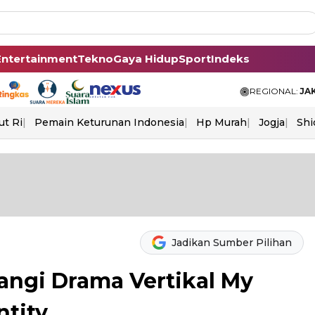
Entertainment
Tekno
Gaya Hidup
Sport
Indeks
REGIONAL:
JA
ut Ri
Pemain Keturunan Indonesia
Hp Murah
Jogja
Shi
Jadikan Sumber Pilihan
tangi Drama Vertikal My
ntity