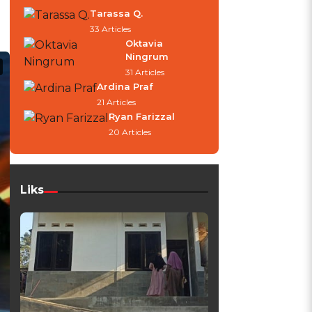
Tarassa Q.
33 Articles
Oktavia
Ningrum
31 Articles
Ardina Praf
21 Articles
Ryan Farizzal
20 Articles
Liks