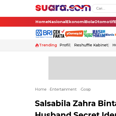
Home
Nasional
Ekonomi
Bola
Otomotif
Trending
Profil
Reshuffle Kabinet
H
Home
Entertainment
Gosip
Salsabila Zahra Bin
Husband Secret Ide