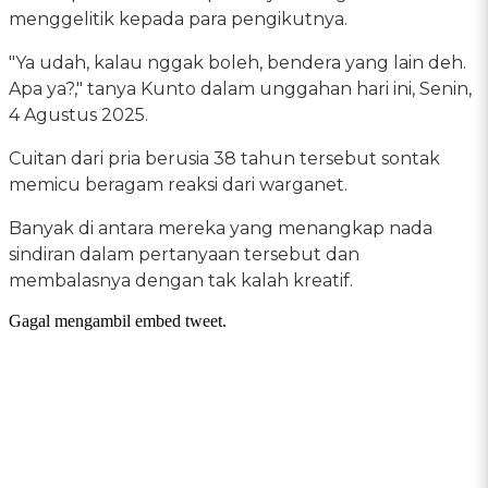
menggelitik kepada para pengikutnya.
"Ya udah, kalau nggak boleh, bendera yang lain deh.
Apa ya?," tanya Kunto dalam unggahan hari ini, Senin,
4 Agustus 2025.
Cuitan dari pria berusia 38 tahun tersebut sontak
memicu beragam reaksi dari warganet.
Banyak di antara mereka yang menangkap nada
sindiran dalam pertanyaan tersebut dan
membalasnya dengan tak kalah kreatif.