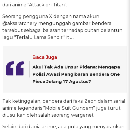
dari anime "Attack on Titan".
Seorang pengguna X dengan nama akun
@aksararchery mengunggah gambar bendera
tersebut sebagai balasan terhadap cuitan pelantun
lagu "Terlalu Lama Sendiri" itu.
Baca Juga
Akui Tak Ada Unsur Pidana: Mengapa
Polisi Awasi Pengibaran Bendera One
Piece Jelang 17 Agustus?
Tak ketinggalan, bendera dari faksi Zeon dalam serial
anime legendaris "Mobile Suit Gundam" juga turut
diusulkan oleh salah seorang warganet.
Selain dari dunia anime, ada pula yang menyarankan