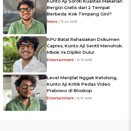
Kunto Aji Soroti Kualitas Makanan
Bergizi Gratis dari 2 Tempat
Berbeda: Kok Timpang Gini?
News
| 13:44 WIB
KPU Batal Rahasiakan Dokumen
Capres, Kunto Aji Sentil Menohok:
Mbok Ya Dipikir Dulu!
Entertainment
| 13:13 WIB
Level Menjilat Nggak Ketolong,
Kunto Aji Kritik Pedas Video
Prabowo di Bioskop
Entertainment
| 15:19 WIB