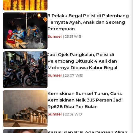
3 Pelaku Begal Polisi di Palembang
Ternyata Ayah, Anak dan Seorang
Perempuan
Sumsel
| 23:31 WIB
Jadi Ojek Pangkalan, Polisi di
Palembang Ditusuk 4 Kali dan
Motornya Dibawa Kabur Begal
Sumsel
| 23:07 WIB
Kemiskinan Sumsel Turun, Garis
Kemiskinan Naik 3,15 Persen Jadi
Rp628 Ribu Per Bulan
Sumsel
| 22:59 WIB
Kasus Iklan BJB, Ada Dugaan Aliran