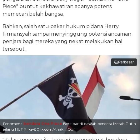
Piece" buntut kekhawatiran adanya potensi
memecah belah bangsa.
Bahkan, salah satu pakar hukum pidana Herry
Firmansyah sampai menyinggung potensi ancaman
penjara bagi mereka yang nekat melakukan hal
tersebut.
Perbesar
Fenomena
bendera One Piece
Berkibar di bawah bendera Merah Putih
jelang HUT RI ke-80 (x.com/Anak__Ogi)
"Kalau memang itu kemudian membuat bendera