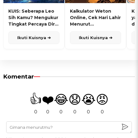
KUIS: Seberapa Leo
Kalkulator Weton
KU
Sih Kamu? Mengukur
Online, Cek Hari Lahir
ya
Tingkat Percaya Diri
Menurut
de
dan Karisma
Penanggalan Jawa
Ikuti Kuisnya ➔
Ikuti Kuisnya ➔
Komentar
👍
❤️
😂
😧
😭
😡
0
0
0
0
0
0