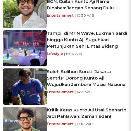
BGN, Cuitan Kunto Aji Ramai
Dibahas: Jangan Senang Dulu
Entertainment
| 10:30 WIB
Tampil di MTN Wave, Lukman Sardi
hingga Kunto Aji Suguhkan
Pertunjukan Seni Lintas Bidang
Lifestyle
| 11:06 WIB
Soleh Solihun Soroti 'Jakarta
Sentris', Dorong Kunto Aji
Wujudkan Jambore Musisi Nasional
Entertainment
| 14:19 WIB
Kritik Keras Kunto Aji Usai Soeharto
Jadi Pahlawan: Zaman Edan!
Entertainment
| 19:10 WIB