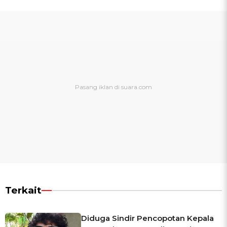
Terkait
Diduga Sindir Pencopotan Kepala