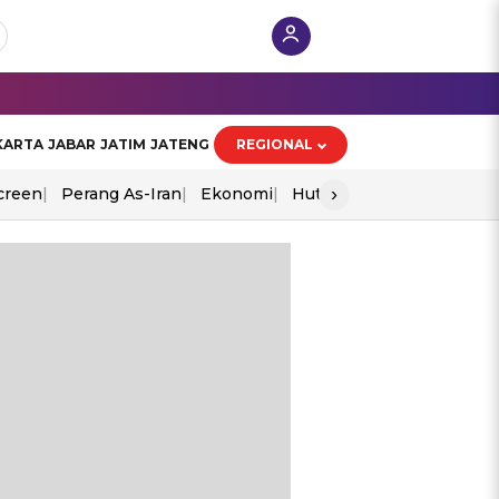
KARTA
JABAR
JATIM
JATENG
REGIONAL
›
creen
Perang As-Iran
Ekonomi
Hut Ri