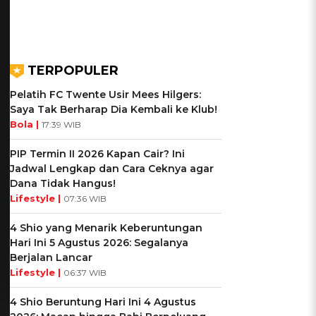
TERPOPULER
Pelatih FC Twente Usir Mees Hilgers:
Saya Tak Berharap Dia Kembali ke Klub!
Bola |
17:39 WIB
PIP Termin II 2026 Kapan Cair? Ini
Jadwal Lengkap dan Cara Ceknya agar
Dana Tidak Hangus!
Lifestyle |
07:36 WIB
4 Shio yang Menarik Keberuntungan
Hari Ini 5 Agustus 2026: Segalanya
Berjalan Lancar
Lifestyle |
06:37 WIB
4 Shio Beruntung Hari Ini 4 Agustus