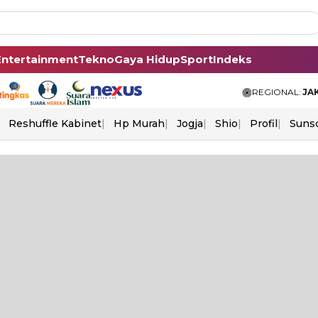
Entertainment
Tekno
Gaya Hidup
Sport
Indeks
REGIONAL:
JA
Reshuffle Kabinet
Hp Murah
Jogja
Shio
Profil
Suns