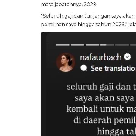
masa jabatannya, 2029.
"Seluruh gaji dan tunjangan saya akan
pemilihan saya hingga tahun 2029," jel