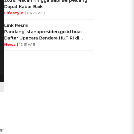
2026: Macan hingga Babi Berpeluang
Dapat Kabar Baik
Lifestyle |
06:23 WIB
Link Resmi
Pandang.istanapresiden.go.id buat
Daftar Upacara Bendera HUT RI di
Istana Negara
News |
12:13 WIB
ir