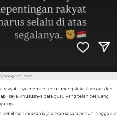
tagram/@nafaurbach]
 rakyat, saya memilih untuk mengalokasikan gaji dan
apil saya, khususnya para guru yang telah berjuang
njutnya.
komitmen ini akan ia jalankan secara penuh hingga akh