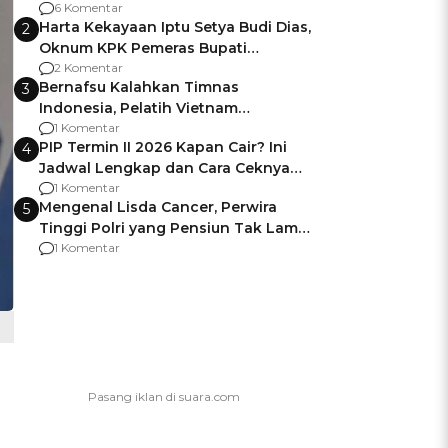
Gagalnya Negara Jamin Keamanan
6 Komentar
Harta Kekayaan Iptu Setya Budi Dias,
2
Oknum KPK Pemeras Bupati
Pemalang
2 Komentar
Bernafsu Kalahkan Timnas
3
Indonesia, Pelatih Vietnam
Berencana Pakai Jimat di Pakansari
1 Komentar
PIP Termin II 2026 Kapan Cair? Ini
4
Jadwal Lengkap dan Cara Ceknya
agar Dana Tidak Hangus!
1 Komentar
Mengenal Lisda Cancer, Perwira
5
Tinggi Polri yang Pensiun Tak Lama
Usai Jadi Brigjen
1 Komentar