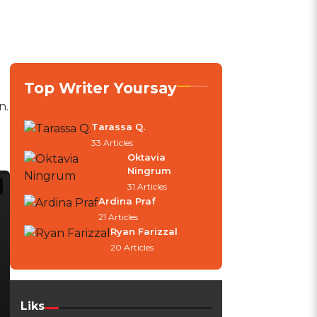
Top Writer Yoursay
n.
Tarassa Q.
33 Articles
Oktavia
Ningrum
31 Articles
Ardina Praf
21 Articles
Ryan Farizzal
20 Articles
Liks