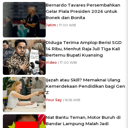
Bernardo Tavares Persembahkan
Gelar Piala Presiden 2026 untuk
Bonek dan Bonita
Jatim
| 17:00 WIB
Diduga Terima Amplop Berisi SGD
14 Ribu, Menhut Raja Juli Tiga Kali
Bertemu Bupati Kuansing
Video
| 17:00 WIB
Ijazah atau Skill? Memaknai Ulang
Kemerdekaan Pendidikan bagi Gen
Z
Your Say
| 16:56 WIB
Niat Bantu Teman, Motor Buruh di
Bandar Lampung Malah Jadi