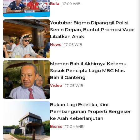
Bola
| 17:09 WIB
Youtuber Bigmo Dipanggil Polisi
Senin Depan, Buntut Promosi Vape
Libatkan Anak
News
| 17:05 WIB
Momen Bahlil Akhirnya Ketemu
Sosok Pencipta Lagu MBG Mas
Bahlil Ganteng
Video
| 17:05 WIB
Bukan Lagi Estetika, Kini
Pembangunan Properti Bergeser
ke Arah Keberlanjutan
Bisnis
| 17:04 WIB