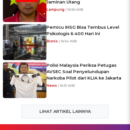
Jaminan Utang
Lampung
| 16:56 WIB
Pemicu IHSG Bisa Tembus Level
Psikologis 6.400 Hari Ini
Bisnis
| 16:54 WIB
Polisi Malaysia Periksa Petugas
AVSEC Soal Penyelundupan
Narkoba Pilot dari KLIA ke Jakarta
News
| 16:51 WIB
LIHAT ARTIKEL LAINNYA