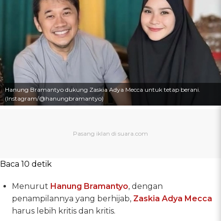
Hanung Bramantyo dukung Zaskia Adya Mecca untuk tetap berani.
(Instagram/@hanungbramantyo)
Baca 10 detik
Menurut
Hanung Bramantyo
, dengan
penampilannya yang berhijab,
Zaskia Adya Mecca
harus lebih kritis dan kritis.