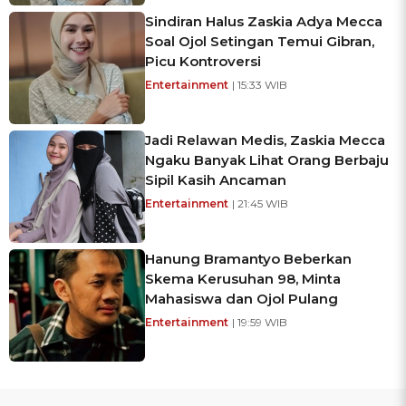
Sindiran Halus Zaskia Adya Mecca
Soal Ojol Setingan Temui Gibran,
Picu Kontroversi
Entertainment
| 15:33 WIB
Jadi Relawan Medis, Zaskia Mecca
Ngaku Banyak Lihat Orang Berbaju
Sipil Kasih Ancaman
Entertainment
| 21:45 WIB
Hanung Bramantyo Beberkan
Skema Kerusuhan 98, Minta
Mahasiswa dan Ojol Pulang
Entertainment
| 19:59 WIB