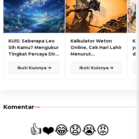
KUIS: Seberapa Leo
Kalkulator Weton
KU
Sih Kamu? Mengukur
Online, Cek Hari Lahir
ya
Tingkat Percaya Diri
Menurut
de
dan Karisma
Penanggalan Jawa
Ikuti Kuisnya ➔
Ikuti Kuisnya ➔
Komentar
👍
❤️
😂
😧
😭
😡