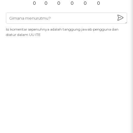
0
0
0
0
0
0
Isi komentar sepenuhnya adalah tanggung jawab pengguna dan
diatur dalam UU ITE