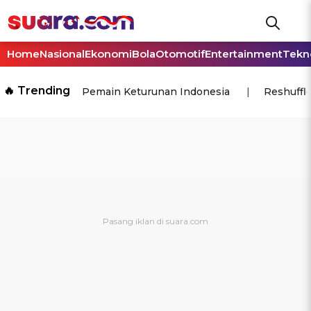
Home
Nasional
Ekonomi
Bola
Otomotif
Entertainment
Tekn
🔥 Trending
Pemain Keturunan Indonesia
Reshuffl