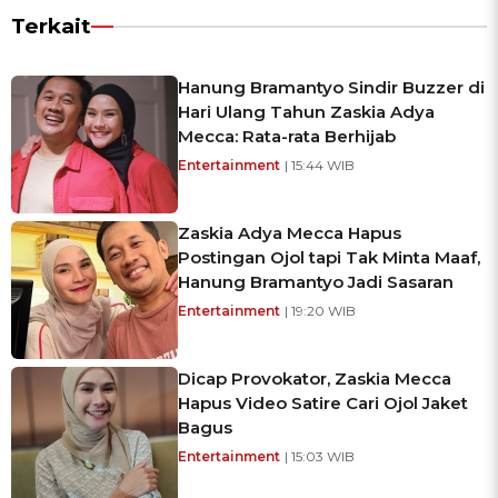
Terkait
Hanung Bramantyo Sindir Buzzer di
Hari Ulang Tahun Zaskia Adya
Mecca: Rata-rata Berhijab
Entertainment
| 15:44 WIB
Zaskia Adya Mecca Hapus
Postingan Ojol tapi Tak Minta Maaf,
Hanung Bramantyo Jadi Sasaran
Entertainment
| 19:20 WIB
Dicap Provokator, Zaskia Mecca
Hapus Video Satire Cari Ojol Jaket
Bagus
Entertainment
| 15:03 WIB