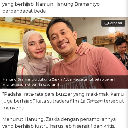
yang berhijab. Namun Hanung Bramantyo
berpendapat beda.
Perbesar
Hanung Bramantyo dukung Zaskia Adya Mecca untuk tetap berani
menghadapi netizen. [Instagram]
"Padahal rata-rata para buzzer yang maki-maki kamu
juga berhijab," kata sutradara film
La Tahzan
tersebut
menyentil.
Menurut Hanung, Zaskia dengan penampilannya
yang berhijab justru harus lebih sensitif dan kritis.