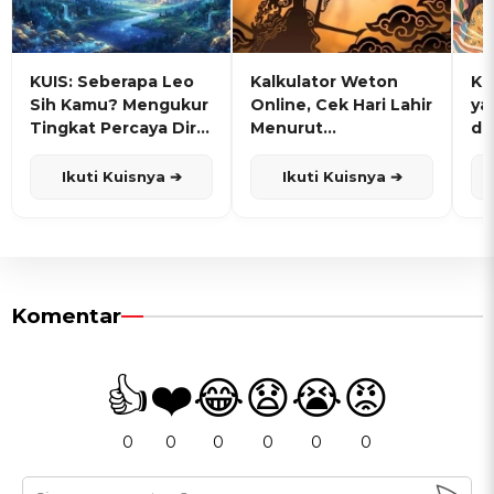
KUIS: Seberapa Leo
Kalkulator Weton
KU
Sih Kamu? Mengukur
Online, Cek Hari Lahir
ya
Tingkat Percaya Diri
Menurut
de
dan Karisma
Penanggalan Jawa
Ikuti Kuisnya ➔
Ikuti Kuisnya ➔
Komentar
👍
❤️
😂
😧
😭
😡
0
0
0
0
0
0