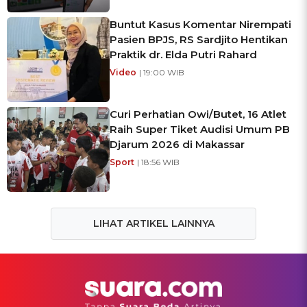
Buntut Kasus Komentar Nirempati
Pasien BPJS, RS Sardjito Hentikan
Praktik dr. Elda Putri Rahard
Video
| 19:00 WIB
Curi Perhatian Owi/Butet, 16 Atlet
Raih Super Tiket Audisi Umum PB
Djarum 2026 di Makassar
Sport
| 18:56 WIB
LIHAT ARTIKEL LAINNYA