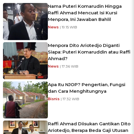
Nama Puteri Komarudin Hingga
Raffi Ahmad Mencuat Isi Kursi
Menpora, Ini Jawaban Bahlil
News
| 19:15 WIB
Menpora Dito Ariotedjo Diganti
Siapa: Puteri Komaruddin atau Raffi
Ahmad?
News
| 17:36 WIB
Apa Itu NJOP? Pengertian, Fungsi
dan Cara Menghitungnya
Bisnis
| 17:32 WIB
Raffi Ahmad Diisukan Gantikan Dito
Ariotedjo, Berapa Beda Gaji Utusan