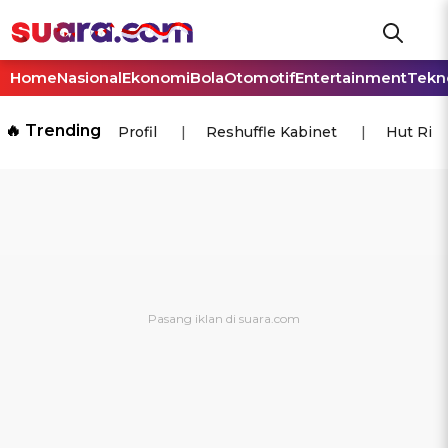
Home
Nasional
Ekonomi
Bola
Otomotif
Entertainment
Tekn
🔥 Trending
Profil
Reshuffle Kabinet
Hut Ri