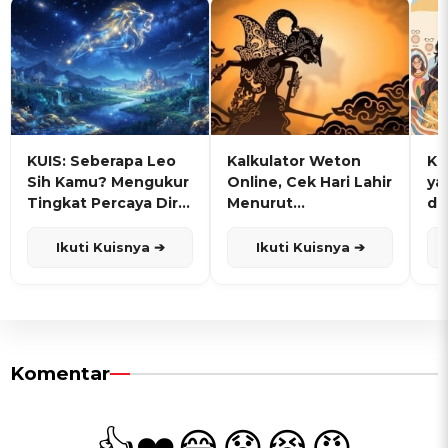
KUIS: Seberapa Leo
Kalkulator Weton
KU
Sih Kamu? Mengukur
Online, Cek Hari Lahir
ya
Tingkat Percaya Diri
Menurut
de
dan Karisma
Penanggalan Jawa
Ikuti Kuisnya ➔
Ikuti Kuisnya ➔
Komentar
👍
❤️
😂
😧
😭
😡