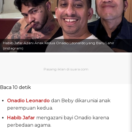
Habib Jafar Azani Anak Kedua Onadio Leonardo yang Baru Lahir
(instagram)
Baca 10 detik
Onadio Leonardo
dan Beby dikaruniai anak
perempuan kedua.
Habib Jafar
mengazani bayi Onadio karena
perbedaan agama.