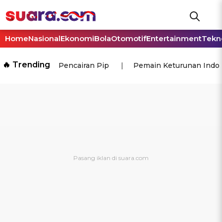
Home
Nasional
Ekonomi
Bola
Otomotif
Entertainment
Tekn
🔥 Trending
Pencairan Pip
Pemain Keturunan Indo