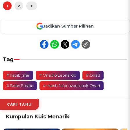
1
2
>
Jadikan Sumber Pilihan
Tag
# habib jafar
# Onadio Leonardo
# Onad
# Beby Prisillia
# Habib Jafar azani anak Onad
CARI TAHU
Kumpulan Kuis Menarik