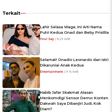
Terkait
Lahir Selasa Wage, Ini Arti Nama
Putri Kedua Onad dan Beby Prisillia
Your Say
| 15:23 WIB
Selamat! Onadio Leonardo dan Istri
Dikaruniai Anak Kedua
Entertainment
| 17:15 WIB
Habib Jafar Skakmat Alasan
Menkomdigi Sensor Demo: Konten
Dakwah Saya Dibanjiri Judi, Kok
Diam?