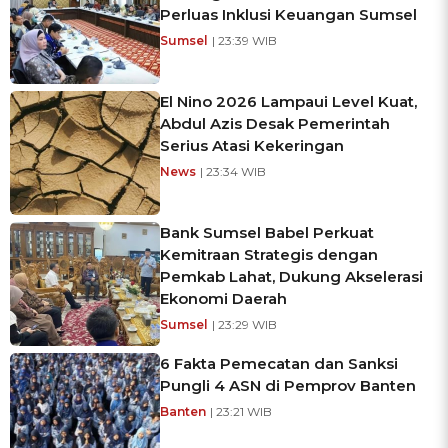
Perluas Inklusi Keuangan Sumsel
Sumsel
| 23:39 WIB
El Nino 2026 Lampaui Level Kuat,
Abdul Azis Desak Pemerintah
Serius Atasi Kekeringan
News
| 23:34 WIB
Bank Sumsel Babel Perkuat
Kemitraan Strategis dengan
Pemkab Lahat, Dukung Akselerasi
Ekonomi Daerah
Sumsel
| 23:29 WIB
6 Fakta Pemecatan dan Sanksi
Pungli 4 ASN di Pemprov Banten
Banten
| 23:21 WIB