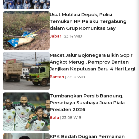
Usut Mutilasi Depok, Polisi
Temukan HP Pelaku Tergabung
dalam Grup Komunitas Gay
Jabar
| 23:14 WIB
Macet Jalur Bojonegara Bikin Sopir
Angkot Merugi, Pemprov Banten
Janjikan Keputusan Baru 4 Hari Lagi
Banten
| 23:10 WIB
Tumbangkan Persib Bandung,
Persebaya Surabaya Juara Piala
Presiden 2026
Bola
| 23:08 WIB
KPK Bedah Dugaan Permainan